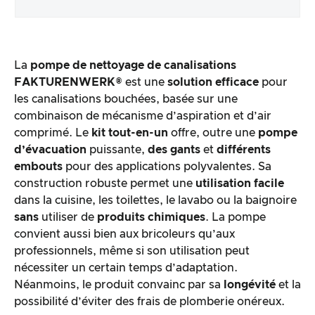
Emballage & contenu
La
pompe de nettoyage de canalisations
Traitement des produits & apparence
FAKTURENWERK®
est une
solution efficace
pour
les canalisations bouchées, basée sur une
combinaison de mécanisme d’aspiration et d’air
Le test pratique
comprimé. Le
kit tout-en-un
offre, outre une
pompe
d’évacuation
puissante,
des gants
et
différents
Rapport qualité/prix
embouts
pour des applications polyvalentes. Sa
construction robuste permet une
utilisation facile
Résultat global
dans la cuisine, les toilettes, le lavabo ou la baignoire
sans
utiliser de
produits chimiques
. La pompe
convient aussi bien aux bricoleurs qu’aux
professionnels, même si son utilisation peut
nécessiter un certain temps d’adaptation.
Néanmoins, le produit convainc par sa
longévité
et la
possibilité d’éviter des frais de plomberie onéreux.