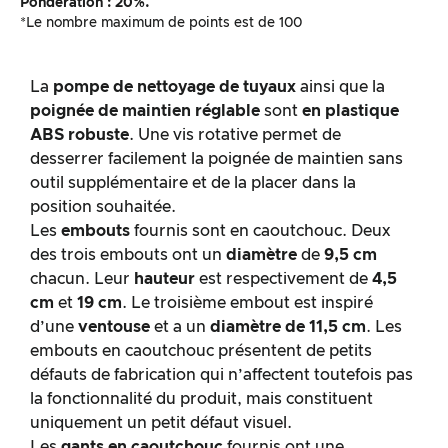
Pondération : 20%.
*Le nombre maximum de points est de 100
La
pompe de nettoyage de tuyaux
ainsi que la
poignée de maintien réglable
sont
en plastique
ABS robuste
. Une vis rotative permet de
desserrer facilement la poignée de maintien sans
outil supplémentaire et de la placer dans la
position souhaitée.
Les
embouts
fournis sont en caoutchouc. Deux
des trois embouts ont un
diamètre
de
9,5 cm
chacun. Leur
hauteur
est respectivement de
4,5
cm
et
19 cm
. Le troisième embout est inspiré
d’une
ventouse
et a un
diamètre de 11,5 cm
. Les
embouts en caoutchouc présentent de petits
défauts de fabrication qui n’affectent toutefois pas
la fonctionnalité du produit, mais constituent
uniquement un petit défaut visuel.
Les
gants en caoutchouc
fournis ont une