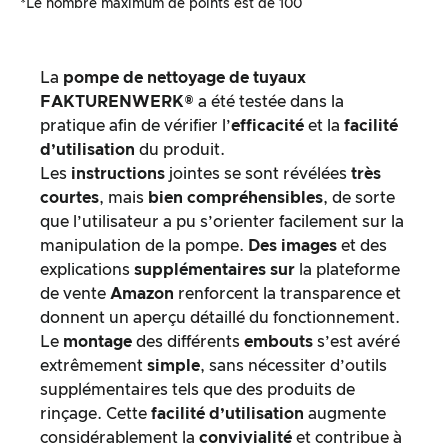
*Le nombre maximum de points est de 100
La
pompe de nettoyage de tuyaux
FAKTURENWERK®
a été testée dans la
pratique afin de vérifier l’
efficacité
et la
facilité
d’utilisation
du produit.
Les
instructions
jointes se sont révélées
très
courtes
, mais
bien compréhensibles
, de sorte
que l’utilisateur a pu s’orienter facilement sur la
manipulation de la pompe.
Des images
et des
explications
supplémentaires
sur
la plateforme
de vente
Amazon
renforcent la transparence et
donnent un aperçu détaillé du fonctionnement.
Le
montage
des différents
embouts
s’est avéré
extrêmement
simple
, sans nécessiter d’outils
supplémentaires tels que des produits de
rinçage. Cette
facilité d’utilisation
augmente
considérablement la
convivialité
et contribue à