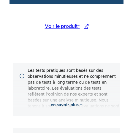
Voir le produit*
Les tests pratiques sont basés sur des
observations minutieuses et ne comprennent
pas de tests à long terme ou de tests en
laboratoire. Les évaluations des tests
reflètent l’opinion de nos experts et sont
basées sur une analyse minutieuse. Nous
en savoir plus +
tenons à souligner que ces évaluations ne sont
pas exhaustives et qu’elles reflètent aussi
bien des impressions subjectives
qu’objectives. Les évaluations sont effectuées
en toute bonne foi, sans qu’aucune