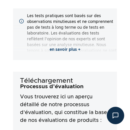
Les tests pratiques sont basés sur des
observations minutieuses et ne comprennent
pas de tests à long terme ou de tests en
laboratoire. Les évaluations des tests
reflètent l’opinion de nos experts et sont
basées sur une analyse minutieuse. Nous
en savoir plus +
tenons à souligner que ces évaluations ne sont
pas exhaustives et qu’elles reflètent aussi
bien des impressions subjectives
qu’objectives. Les évaluations sont effectuées
en toute bonne foi, sans qu’aucune
Téléchargement
responsabilité ne soit assumée quant à
l’exactitude ou à l’exhaustivité des résultats
Processus d’évaluation
des tests. Il est important de noter que nos
Vous trouverez ici un aperçu
tests ne sont pas basés sur des prescriptions
légales, des effets médicaux ou des
détaillé de notre processus
ingrédients spécifiques des produits. Nous
d’évaluation, qui constitue la base
nous appuyons sur les déclarations
de nos évaluations de produits :
publicitaires et les informations fournies par
les fabricants, mais l’utilisation de ces