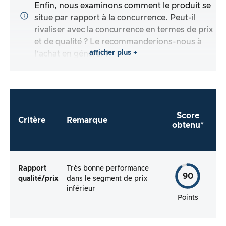
Enfin, nous examinons comment le produit se
situe par rapport à la concurrence. Peut-il
rivaliser avec la concurrence en termes de prix
et de qualité ? Le recommanderions-nous à
afficher plus +
l’achat en général ?
Score
Critère
Remarque
obtenu*
Rapport
Très bonne performance
90
qualité/prix
dans le segment de prix
inférieur
Points