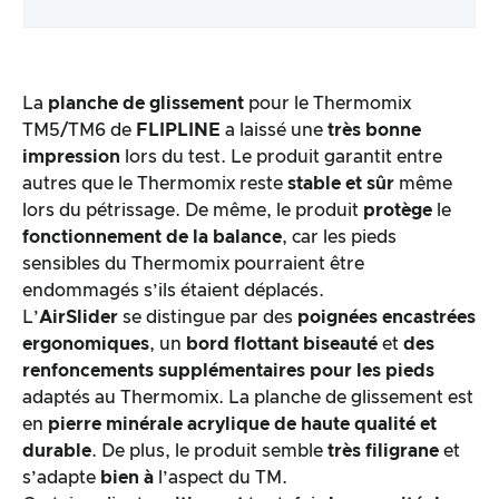
Emballage & contenu
La
planche de glissement
pour le Thermomix
Traitement des produits & apparence
TM5/TM6 de
FLIPLINE
a laissé une
très bonne
impression
lors du test. Le produit garantit entre
autres que le Thermomix reste
stable et sûr
même
Le test pratique
lors du pétrissage. De même, le produit
protège
le
fonctionnement de la balance
, car les pieds
Rapport qualité/prix
sensibles du Thermomix pourraient être
endommagés s’ils étaient déplacés.
Résultat global
L’
AirSlider
se distingue par des
poignées encastrées
ergonomiques
, un
bord flottant biseauté
et
des
renfoncements supplémentaires pour les pieds
adaptés au Thermomix. La planche de glissement est
en
pierre minérale acrylique de haute qualité et
durable
. De plus, le produit semble
très filigrane
et
s’adapte
bien à
l’aspect du TM.