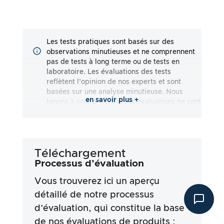
Les tests pratiques sont basés sur des
observations minutieuses et ne comprennent
pas de tests à long terme ou de tests en
laboratoire. Les évaluations des tests
reflètent l’opinion de nos experts et sont
basées sur une analyse minutieuse. Nous
en savoir plus +
tenons à souligner que ces évaluations ne sont
pas exhaustives et qu’elles reflètent aussi
bien des impressions subjectives
qu’objectives. Les évaluations sont effectuées
en toute bonne foi, sans qu’aucune
Téléchargement
responsabilité ne soit assumée quant à
l’exactitude ou à l’exhaustivité des résultats
Processus d’évaluation
des tests. Il est important de noter que nos
Vous trouverez ici un aperçu
tests ne sont pas basés sur des prescriptions
légales, des effets médicaux ou des
détaillé de notre processus
ingrédients spécifiques des produits. Nous
d’évaluation, qui constitue la base
nous appuyons sur les déclarations
de nos évaluations de produits :
publicitaires et les informations fournies par