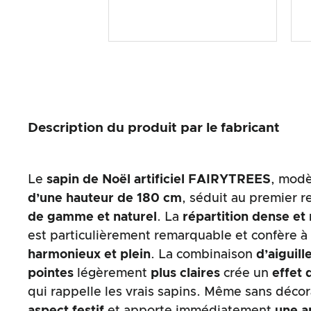
Description du produit par le fabricant
Le
sapin de Noël artificiel
FAIRYTREES
, modè
d’une hauteur de 180 cm
, séduit au premier 
de gamme et naturel
. La
répartition dense et 
est particulièrement remarquable et confère à
harmonieux et plein
. La combinaison
d’aiguill
pointes
légèrement
plus claires
crée un
effet
qui rappelle les vrais sapins. Même sans décora
aspect festif
et apporte immédiatement
une a