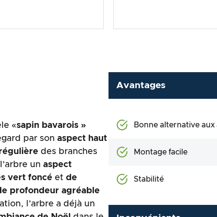
Avantages
le «
sapin bavarois »
Bonne alternative aux 
regard par son
aspect haut
régulière
des branches
Montage facile
 l’arbre un
aspect
es vert foncé
et
de
Stabilité
 de profondeur agréable
tion, l’arbre a déjà un
mbiance de Noël
dans le