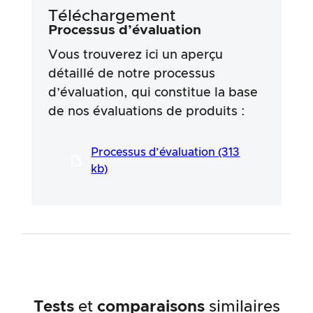
en toute bonne foi, sans qu’aucune
Téléchargement
responsabilité ne soit assumée quant à
l’exactitude ou à l’exhaustivité des résultats
Processus d’évaluation
des tests. Il est important de noter que nos
Vous trouverez ici un aperçu
tests ne sont pas basés sur des prescriptions
légales, des effets médicaux ou des
détaillé de notre processus
ingrédients spécifiques des produits. Nous
d’évaluation, qui constitue la base
nous appuyons sur les déclarations
de nos évaluations de produits :
publicitaires et les informations fournies par
les fabricants, mais l’utilisation de ces
informations se fait toujours aux risques et
Processus d’évaluation (313
périls de l’utilisateur. Nos efforts visent à
garantir une procédure de test sérieuse et
kb)
approfondie, développée dans le cadre d’un
processus long et professionnel en étroite
collaboration avec nos experts.
Tests
et
comparaisons
similaires