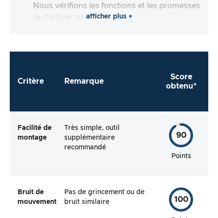
Nous vérifions les fonctions et les promesses
afficher plus +
de l’article testé.
Score
Critère
Remarque
obtenu*
Facilité de
Très simple, outil
90
montage
supplémentaire
recommandé
Points
Bruit de
Pas de grincement ou de
100
mouvement
bruit similaire