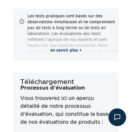
Les tests pratiques sont basés sur des
observations minutieuses et ne comprennent
pas de tests à long terme ou de tests en
laboratoire. Les évaluations des tests
reflètent l’opinion de nos experts et sont
basées sur une analyse minutieuse. Nous
en savoir plus +
tenons à souligner que ces évaluations ne sont
pas exhaustives et qu’elles reflètent aussi
bien des impressions subjectives
qu’objectives. Les évaluations sont effectuées
en toute bonne foi, sans qu’aucune
Téléchargement
responsabilité ne soit assumée quant à
l’exactitude ou à l’exhaustivité des résultats
Processus d’évaluation
des tests. Il est important de noter que nos
Vous trouverez ici un aperçu
tests ne sont pas basés sur des prescriptions
légales, des effets médicaux ou des
détaillé de notre processus
ingrédients spécifiques des produits. Nous
d’évaluation, qui constitue la base
nous appuyons sur les déclarations
de nos évaluations de produits :
publicitaires et les informations fournies par
les fabricants, mais l’utilisation de ces