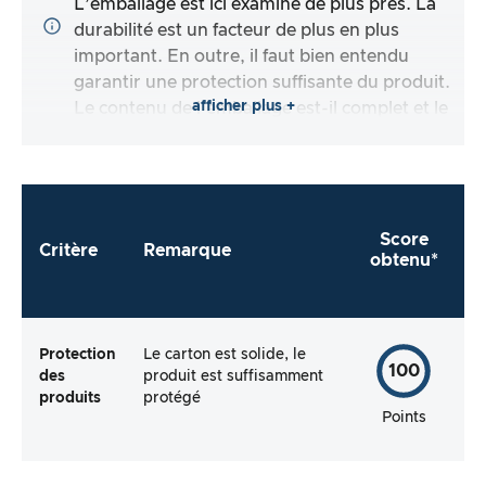
L’emballage est ici examiné de plus près. La
durabilité est un facteur de plus en plus
important. En outre, il faut bien entendu
garantir une protection suffisante du produit.
afficher plus +
Le contenu de l’emballage est-il complet et le
fabricant me facilite-t-il autant que possible
l’utilisation directe du produit ?
Score
Critère
Remarque
obtenu*
Protection
Le carton est solide, le
100
des
produit est suffisamment
produits
protégé
Points