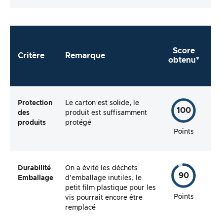
fabricant me facilite-t-il autant que possible
l’utilisation directe du produit ?
Score
Critère
Remarque
obtenu*
Protection
Le carton est solide, le
100
des
produit est suffisamment
produits
protégé
Points
Durabilité
On a évité les déchets
90
Emballage
d’emballage inutiles, le
petit film plastique pour les
Points
vis pourrait encore être
remplacé