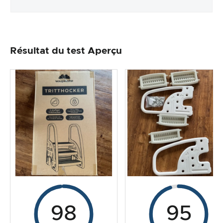
Emballage & contenu
Résultat du test Aperçu
Traitement des produits & apparence
Le test pratique
Rapport qualité/prix
Résultat global
98
95