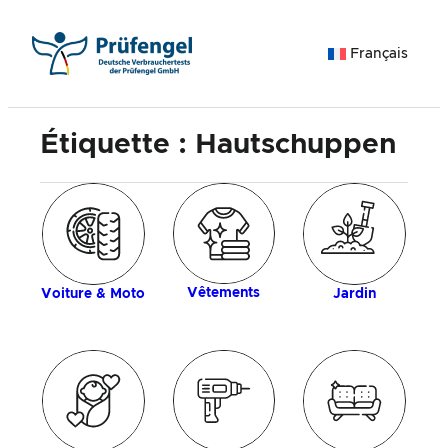
Aller
au
Français
contenu
Étiquette :
Hautschuppen
ue
An
c
Vêtements
Voiture & Moto
Jardin