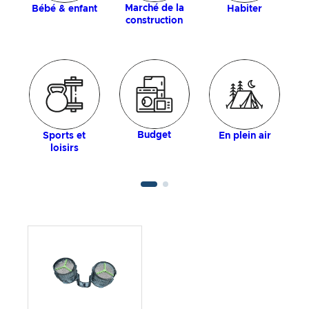
Marché de la
Bébé & enfant
Habiter
construction
Budget
Sports et
En plein air
loisirs