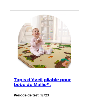
Tapis d’éveil pliable pour
bébé de Mallie®.
Période de test :
12/23