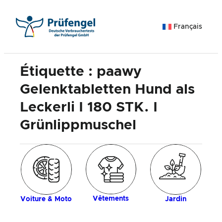
Aller
au
Français
contenu
Étiquette :
paawy
Gelenktabletten Hund als
Leckerli I 180 STK. I
Grünlippmuschel
ue
An
c
Vêtements
Voiture & Moto
Jardin