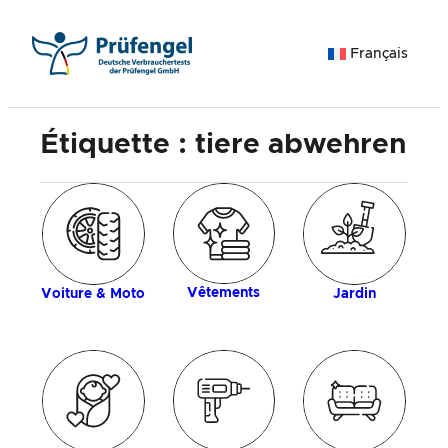
Aller
au
Français
contenu
Étiquette :
tiere abwehren
ue
An
c
Vêtements
Voiture & Moto
Jardin