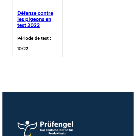
Défense contre
les pigeons en
test 2022
Période de test :
10/22