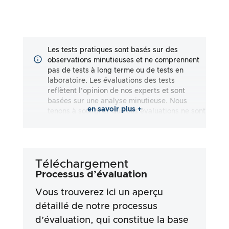
Les tests pratiques sont basés sur des
observations minutieuses et ne comprennent
pas de tests à long terme ou de tests en
laboratoire. Les évaluations des tests
reflètent l’opinion de nos experts et sont
basées sur une analyse minutieuse. Nous
en savoir plus +
tenons à souligner que ces évaluations ne sont
pas exhaustives et qu’elles reflètent aussi
bien des impressions subjectives
qu’objectives. Les évaluations sont effectuées
en toute bonne foi, sans qu’aucune
Téléchargement
responsabilité ne soit assumée quant à
l’exactitude ou à l’exhaustivité des résultats
Processus d’évaluation
des tests. Il est important de noter que nos
Vous trouverez ici un aperçu
tests ne sont pas basés sur des prescriptions
légales, des effets médicaux ou des
détaillé de notre processus
ingrédients spécifiques des produits. Nous
d’évaluation, qui constitue la base
nous appuyons sur les déclarations