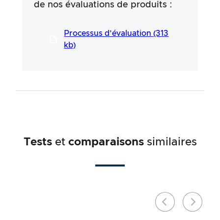
de nos évaluations de produits :
publicitaires et les informations fournies par
les fabricants, mais l’utilisation de ces
informations se fait toujours aux risques et
Processus d’évaluation (313
périls de l’utilisateur. Nos efforts visent à
garantir une procédure de test sérieuse et
kb)
approfondie, développée dans le cadre d’un
processus long et professionnel en étroite
collaboration avec nos experts.
Tests
et
comparaisons
similaires