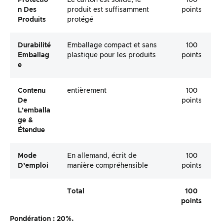
Protectio
Le carton est solide, le
100
N Des
produit est suffisamment
points
Produits
protégé
Durabilité
Emballage compact et sans
100
Emballag
plastique pour les produits
points
E
Contenu
entièrement
100
De
points
L’emballa
Ge &
Étendue
Mode
En allemand, écrit de
100
D’emploi
manière compréhensible
points
Total
100
points
Pondération : 20%.