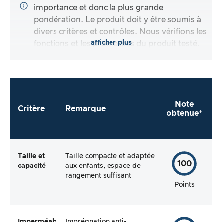
importance et donc la plus grande
pondération. Le produit doit y être soumis à
divers critères et contrôles. Nous vérifions les
afficher plus
fonctions et les promesses du produit testé.
Note
Critère
Remarque
obtenue*
Taille et
Taille compacte et adaptée
100
capacité
aux enfants, espace de
rangement suffisant
Points
Imperméab
Imprégnation anti-