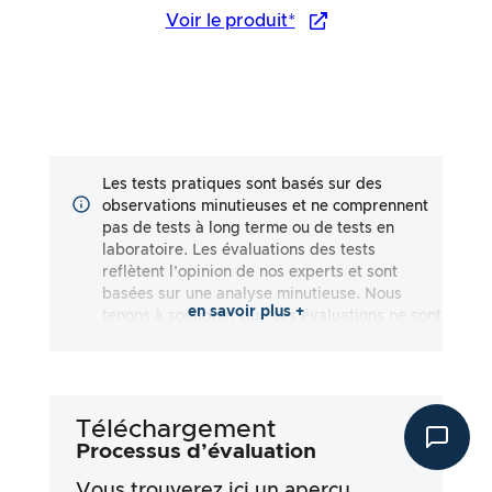
Voir le produit*
Les tests pratiques sont basés sur des
observations minutieuses et ne comprennent
pas de tests à long terme ou de tests en
laboratoire. Les évaluations des tests
reflètent l’opinion de nos experts et sont
basées sur une analyse minutieuse. Nous
en savoir plus +
tenons à souligner que ces évaluations ne sont
pas exhaustives et qu’elles reflètent aussi
bien des impressions subjectives
qu’objectives. Les évaluations sont effectuées
en toute bonne foi, sans qu’aucune
Téléchargement
responsabilité ne soit assumée quant à
l’exactitude ou à l’exhaustivité des résultats
Processus d’évaluation
des tests. Il est important de noter que nos
Vous trouverez ici un aperçu
tests ne sont pas basés sur des prescriptions