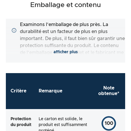
Emballage et contenu
Examinons l’emballage de plus près. La
durabilité est un facteur de plus en plus
important. De plus, il faut bien sûr garantir une
protection suffisante du produit. Le contenu
afficher plus
de l’emballage est-il complet et le fabricant me
facilite-t-il autant que possible l’utilisation
directe du produit ?
Note
Critère
Remarque
obtenue*
Protection
Le carton est solide, le
100
du produit
produit est suffisamment
protégé