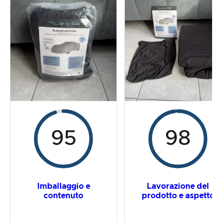
La prova pratica
Rapporto prezzo/prestazioni
Risultato complessivo
95
98
Imballaggio e
Lavorazione del
contenuto
prodotto e aspetto