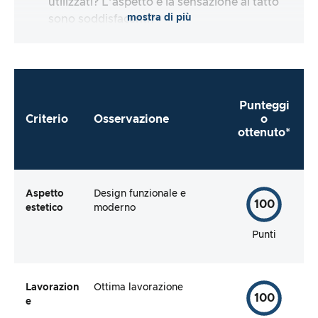
utilizzati? L’aspetto e la sensazione al tatto
mostra di più
sono soddisfacenti?
Punteggi
Criterio
Osservazione
o
ottenuto*
Aspetto
Design funzionale e
100
estetico
moderno
Punti
Lavorazion
Ottima lavorazione
100
e