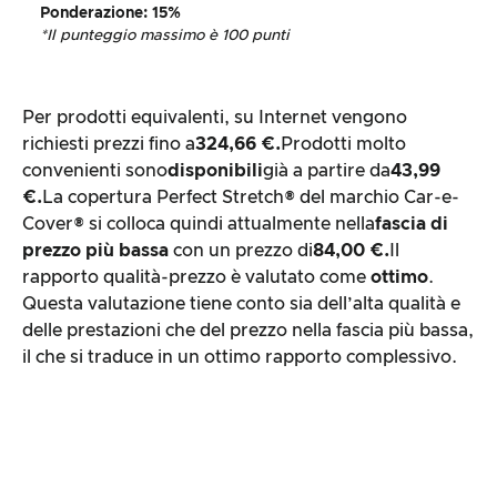
Ponderazione
: 15%
*Il punteggio massimo è 100 punti
Per prodotti equivalenti, su Internet vengono
richiesti prezzi fino a
324,66 €.
Prodotti molto
convenienti sono
disponibili
già a partire da
43,99
€.
La copertura Perfect Stretch® del marchio Car-e-
Cover® si colloca quindi attualmente nella
fascia di
prezzo più bassa
con un prezzo di
84,00 €.
Il
rapporto qualità-prezzo è valutato come
ottimo
.
Questa valutazione tiene conto sia dell’alta qualità e
delle prestazioni che del prezzo nella fascia più bassa,
il che si traduce in un ottimo rapporto complessivo.