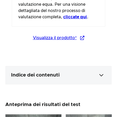
valutazione equa. Per una visione
dettagliata del nostro processo di
valutazione completa,
cliccate qui
.
Visualizza il prodotto*
Indice dei contenuti
Imballaggio e contenuti
Anteprima dei risultati del test
Lavorazione e aspetto del prodotto