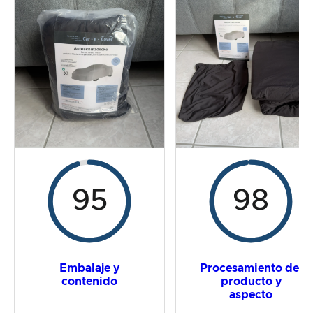
La prueba práctica
Relación calidad/precio
Resultado global
95
98
Embalaje y
Procesamiento del
contenido
producto y
aspecto