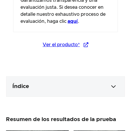
Garantizamos transparencia y una
evaluación justa. Si desea conocer en
detalle nuestro exhaustivo proceso de
evaluación, haga clic
aquí
.
Ver el producto*
Índice
Embalaje y contenido
Resumen de los resultados de la prueba
Elaboración y aspecto del producto