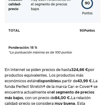
90
calidad-
el segmento de precios
precio
bajos
Puntos
TOTAL
90
Puntos
Ponderación
: 15 %
*La puntuación máxima es de 100 puntos
En Internet se piden precios de hasta
324,66 €
por
productos equivalentes. Los productos más
económicos están
disponibles
a partir de
43,99 €.
La
funda Perfect Stretch® de la marca Car-e-Cover® se
encuentra actualmente en
el segmento de precios
más bajos
, con un precio de
84,00 €.
La relación
calidad-precio se considera
muy buena
. Esta