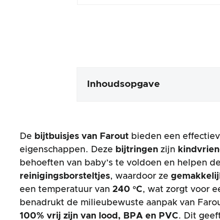
Inhoudsopgave
Verpakking en inhoud
De
bijtbuisjes van Farout
bieden een effectie
Productverwerking en uiterlijk
eigenschappen. Deze
bijtringen
zijn
kindvrien
behoeften van baby’s te voldoen en helpen de 
De praktijktest
reinigingsborsteltjes
, waardoor ze
gemakkelij
een temperatuur van
240 °C
, wat zorgt voor 
Prijs/prestatieverhouding
benadrukt de milieubewuste aanpak van Faro
100% vrij zijn van lood, BPA en PVC
. Dit gee