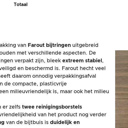
Totaal
pakking van
Farout bijtringen
uitgebreid
ehouden met verschillende aspecten. De
ingen verpakt zijn, bleek
extreem stabiel
,
eiligd en beschermd is. Farout hecht veel
eeft daarom onnodig verpakkingsafval
in de compacte, plasticvrije
een milieuvriendelijk is, maar ook het milieu
 er zelfs
twee reinigingsborstels
riendelijkheid van het product nog verder
ing
van de bijtbuis is
duidelijk en