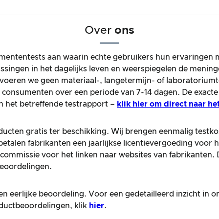
Over
ons
mententests aan waarin echte gebruikers hun ervaringen 
passingen in het dagelijks leven en weerspiegelen de men
voeren we geen materiaal-, langetermijn- of laboratoriumte
ke consumenten over een periode van 7-14 dagen. De exac
n het betreffende testrapport –
klik hier om direct naar he
ducten gratis ter beschikking. Wij brengen eenmalig testko
betalen fabrikanten een jaarlijkse licentievergoeding voor 
ommissie voor het linken naar websites van fabrikanten
beoordelingen.
n eerlijke beoordeling. Voor een gedetailleerd inzicht in 
oductbeoordelingen, klik
hier
.