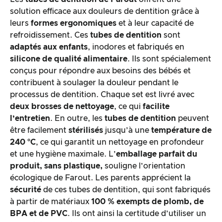
Traitement des produits & apparence
solution efficace aux douleurs de dentition grâce à
leurs
formes ergonomiques
et à leur capacité de
refroidissement. Ces
tubes de dentition
sont
Le test pratique
adaptés aux enfants
, inodores et fabriqués en
silicone de qualité alimentaire
. Ils sont spécialement
Rapport qualité/prix
conçus pour répondre aux besoins des bébés et
contribuent à soulager la douleur pendant le
Résultat global
processus de dentition. Chaque set est livré avec
deux brosses de nettoyage
, ce qui
facilite
l’entretien
. En outre, les
tubes de dentition
peuvent
être facilement
stérilisés
jusqu’à une
température de
240 °C
, ce qui garantit un nettoyage en profondeur
et une hygiène maximale. L’
emballage parfait du
produit, sans plastique,
souligne l’orientation
écologique de Farout. Les parents apprécient la
sécurité
de ces tubes de dentition, qui sont fabriqués
à partir de matériaux
100 % exempts de plomb, de
BPA et de PVC
. Ils ont ainsi la certitude d’utiliser un