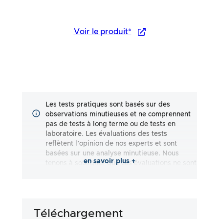
Voir le produit*
Les tests pratiques sont basés sur des
observations minutieuses et ne comprennent
pas de tests à long terme ou de tests en
laboratoire. Les évaluations des tests
reflètent l’opinion de nos experts et sont
basées sur une analyse minutieuse. Nous
en savoir plus +
tenons à souligner que ces évaluations ne sont
pas exhaustives et qu’elles reflètent aussi
bien des impressions subjectives
qu’objectives. Les évaluations sont effectuées
en toute bonne foi, sans qu’aucune
Téléchargement
responsabilité ne soit assumée quant à