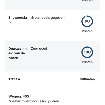
Punten
Slipweersta
Grotendeels gegeven
90
nd
Punten
Duurzaamh
Zeer goed
100
eid van de
naden
Punten
TOTAAL
98
Punten
Weging
:
45%
.
*De
maximumscore is 100 punten