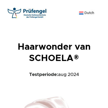
Ga
naar
Dutch
de
inhoud
Haarwonder van
SCHOELA®
Testperiode:
aug 2024