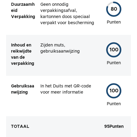
Duurzaamh
Geen onnodig
80
eid
verpakkingsafval,
Verpakking
kartonnen doos speciaal
Punten
verpakt voor bescherming
Inhoud en
Zijden muts,
100
reikwijdte
gebruiksaanwijzing
van de
Punten
verpakking
Gebruiksaa
In het Duits met QR-code
100
nwijzing
voor meer informatie
Punten
TOTAAL
95
Punten