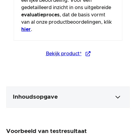
eerlijke beoordeling. Voor een
gedetailleerd inzicht in ons uitgebreide
evaluatieproces
, dat de basis vormt
van al onze productbeoordelingen, klik
hier
.
Bekijk product*
Inhoudsopgave
Verpakking en inhoud
Voorbeeld van testresultaat
Productverwerking en uiterlijk