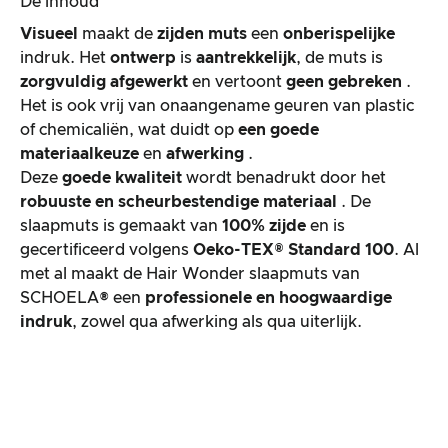
De inhoud
Visueel
maakt de
zijden muts
een
onberispelijke
indruk. Het
ontwerp
is
aantrekkelijk
, de muts is
zorgvuldig afgewerkt
en vertoont
geen gebreken
.
Het is ook vrij van onaangename geuren van plastic
of chemicaliën, wat duidt op
een goede
materiaalkeuze
en
afwerking
.
Deze
goede kwaliteit
wordt benadrukt door het
robuuste en scheurbestendige materiaal
. De
slaapmuts is gemaakt van
100% zijde
en is
gecertificeerd volgens
Oeko-TEX® Standard 100
. Al
met al maakt de Hair Wonder slaapmuts van
SCHOELA® een
professionele en hoogwaardige
indruk
, zowel qua afwerking als qua uiterlijk.