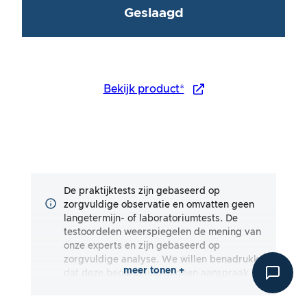
Geslaagd
Bekijk product*
De praktijktests zijn gebaseerd op
zorgvuldige observatie en omvatten geen
langetermijn- of laboratoriumtests. De
testoordelen weerspiegelen de mening van
onze experts en zijn gebaseerd op
zorgvuldige analyse. We willen benadrukken
meer tonen +
dat deze beoordelingen geen aanspraak
maken op volledigheid en zowel subjectieve
als objectieve indrukken weerspiegelen. De