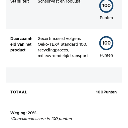
Stabiliteit
Scheurvast en robuust
100
Punten
Duurzaamh
Gecertificeerd volgens
100
eid van het
Oeko-TEX® Standard 100,
product
recyclingproces,
Punten
milieuvriendelijk transport
TOTAAL
100
Punten
Weging
: 20%.
*De
maximumscore is 100 punten