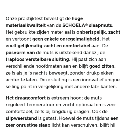
Onze praktijktest bevestigt de
hoge
materiaalkwaliteit
van de
SCHOELA® slaapmuts
.
Het gebruikte zijden materiaal is
onberispelijk
,
zacht
en vertoont
geen enkele onregelmatigheid
. Het
voelt
gelijkmatig zacht en comfortabel
aan. De
pasvorm van
de muts is uitstekend dankzij de
traploos verstelbare sluiting
. Hij past zich aan
verschillende hoofdmaten aan en blijft
goed zitten
,
zelfs als je ’s nachts beweegt, zonder drukplekken
achter te laten. Deze sluiting is een innovatief unique
selling point in vergelijking met andere fabrikanten.
Het draagcomfort
is extreem hoog: de muts
reguleert temperatuur en vocht optimaal en is zeer
comfortabel, zelfs bij langdurig dragen. Ook de
slipweerstand
is getest. Hoewel de muts tijdens
een
zeer onrustige slaap
licht kan verschuiven, blijft hij