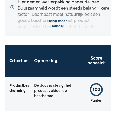
Hier nemen we verpakking onder de loep.
Duurzaamheid wordt een steeds belangrijkere
factor. Daarnaast moet natuurlijk ook een
goede bescherming van het product
toon meer
minder
gegarandeerd zijn. Is de inhoud van de
verpakking compleet en maakt de fabrikant
het mij zo gemakkelijk mogelijk om het
product meteen te gebruiken?
Score
Criterium
Opmerking
behaald*
Productbes
De doos is stevig, het
100
cherming
product voldoende
beschermd
Punten