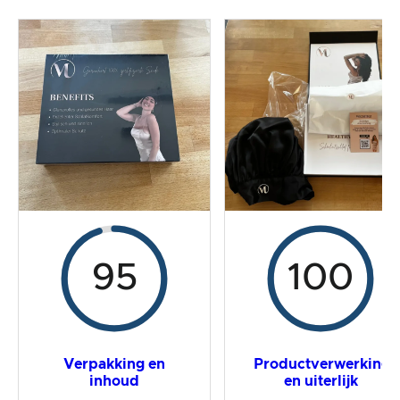
De praktijktest
Prijs/prestatieverhouding
Algemeen resultaat
95
100
Verpakking en
Productverwerking
inhoud
en uiterlijk