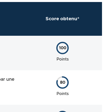
Score obtenu*
100
Points
par une
80
Points