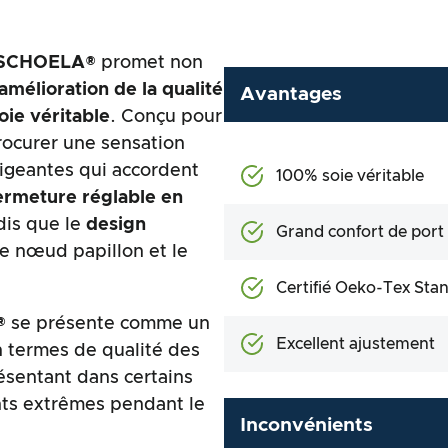
SCHOELA®
promet non
amélioration de la qualité
Avantages
ie véritable
. Conçu pour
rocurer une sensation
xigeantes qui accordent
100% soie véritable
ermeture réglable en
dis que le
design
Grand confort de port
le nœud papillon et le
Certifié Oeko-Tex Sta
®
se présente comme un
Excellent ajustement
n termes de qualité des
ésentant dans certains
nts extrêmes pendant le
Inconvénients