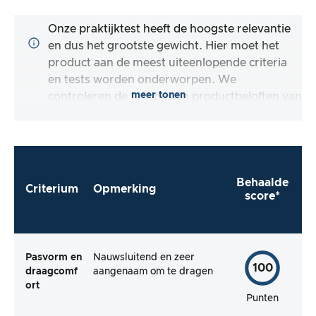
Onze praktijktest heeft de hoogste relevantie
en dus het grootste gewicht. Hier moet het
product aan de meest uiteenlopende criteria
en tests worden onderworpen. We
meer tonen
controleren de functies en productbeloften van
het testartikel.
Behaalde
Criterium
Opmerking
score*
Pasvorm en
Nauwsluitend en zeer
100
draagcomf
aangenaam om te dragen
ort
Punten