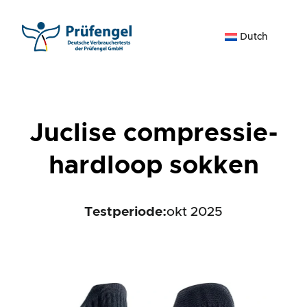
Ga
naar
Dutch
de
inhoud
Juclise compressie-
hardloop sokken
Testperiode:
okt 2025