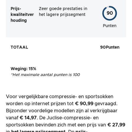
Prijs-
Zeer goede prestaties in
90
kwaliteitver
het lagere prijssegment
houding
Punten
TOTAAL
90
Punten
Weging
: 15%
*Het maximale aantal punten is 100
Voor vergelijkbare compressie- en sportsokken
worden op internet prijzen tot
€ 90,99
gevraagd.
Bijzonder voordelige modellen zijn al verkrijgbaar
vanaf
€ 14,97
. De Juclise-compressie- en
sportsokken bevinden zich met een prijs van
€ 27,99
in
het lagere prijssegment
. De
prijs-