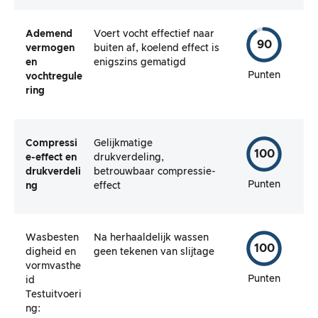
Ademend
Voert vocht effectief naar
90
vermogen
buiten af, koelend effect is
en
enigszins gematigd
Punten
vochtregule
ring
Compressi
Gelijkmatige
100
e-effect en
drukverdeling,
drukverdeli
betrouwbaar compressie-
Punten
ng
effect
Wasbesten
Na herhaaldelijk wassen
100
digheid en
geen tekenen van slijtage
vormvasthe
Punten
id
Testuitvoeri
ng: