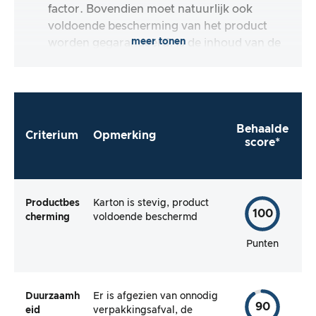
factor. Bovendien moet natuurlijk ook
voldoende bescherming van het product
meer tonen
worden gegarandeerd. Is de inhoud van de
verpakking compleet en maakt de fabrikant
het mij zo gemakkelijk mogelijk om het
product direct te gebruiken?
Behaalde
Criterium
Opmerking
score*
Productbes
Karton is stevig, product
100
cherming
voldoende beschermd
Punten
Duurzaamh
Er is afgezien van onnodig
90
eid
verpakkingsafval, de