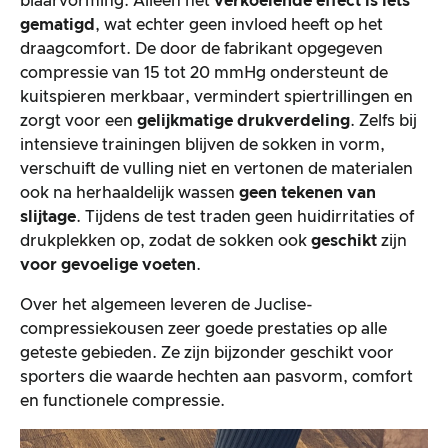
blaarvorming. Alleen het
verkoelende effect is iets
gematigd
, wat echter geen invloed heeft op het
draagcomfort. De door de fabrikant opgegeven
compressie van 15 tot 20 mmHg ondersteunt de
kuitspieren merkbaar, vermindert spiertrillingen en
zorgt voor een
gelijkmatige drukverdeling
. Zelfs bij
intensieve trainingen blijven de sokken in vorm,
verschuift de vulling niet en vertonen de materialen
ook na herhaaldelijk wassen
geen tekenen van
slijtage
. Tijdens de test traden geen huidirritaties of
drukplekken op, zodat de sokken ook
geschikt
zijn
voor gevoelige voeten
.
Over het algemeen leveren de Juclise-
compressiekousen zeer goede prestaties op alle
geteste gebieden. Ze zijn bijzonder geschikt voor
sporters die waarde hechten aan pasvorm, comfort
en functionele compressie.