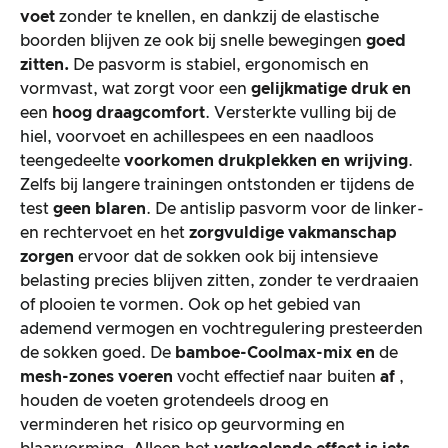
voet
zonder te knellen, en dankzij de elastische
boorden blijven ze ook bij snelle bewegingen
goed
zitten.
De pasvorm is stabiel, ergonomisch en
vormvast, wat zorgt voor een
gelijkmatige druk en
een
hoog draagcomfort
. Versterkte vulling bij de
hiel, voorvoet en achillespees en een naadloos
teengedeelte
voorkomen drukplekken en wrijving
.
Zelfs bij langere trainingen ontstonden er tijdens de
test
geen blaren
. De antislip pasvorm voor de linker-
en rechtervoet en het
zorgvuldige vakmanschap
zorgen
ervoor dat de sokken ook bij intensieve
belasting precies blijven zitten, zonder te verdraaien
of plooien te vormen. Ook op het gebied van
ademend vermogen en vochtregulering presteerden
de sokken goed. De
bamboe-Coolmax-mix en
de
mesh-zones voeren
vocht effectief naar buiten
af
,
houden de voeten grotendeels droog en
verminderen het risico op geurvorming en