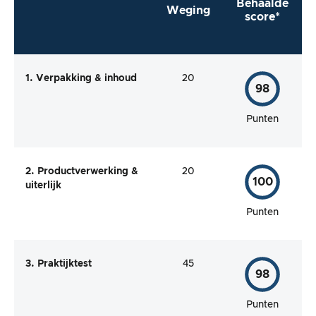
Behaalde
Weging
score*
1. Verpakking & inhoud
20
98
Punten
2. Productverwerking &
20
100
uiterlijk
Punten
3. Praktijktest
45
98
Punten