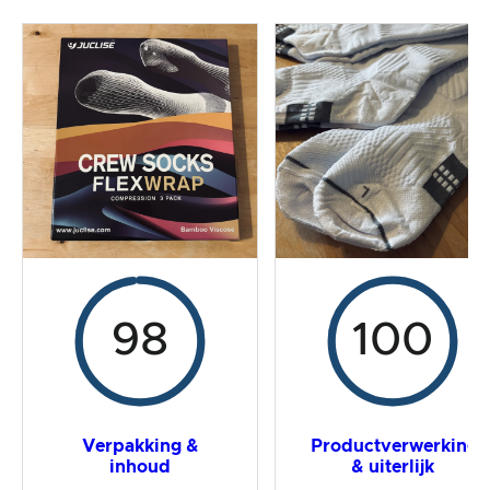
De praktijktest
Prijs/prestatieverhouding
Algemeen resultaat
98
100
Verpakking &
Productverwerking
inhoud
& uiterlijk