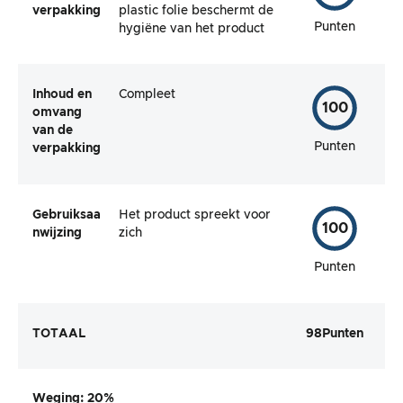
verpakking
plastic folie beschermt de
Punten
hygiëne van het product
Inhoud en
Compleet
100
omvang
van de
Punten
verpakking
Gebruiksaa
Het product spreekt voor
100
nwijzing
zich
Punten
TOTAAL
98
Punten
Weging
: 20%