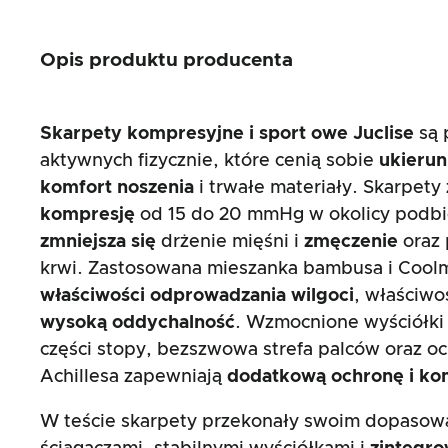
Opis produktu producenta
Skarpety kompresyjne i sport
owe Juclise
są 
aktywnych fizycznie, które cenią sobie
ukieru
komfort noszenia
i trwałe materiały. Skarpet
kompresję
od 15 do 20 mmHg w okolicy podbici
zmniejsza się
drżenie mięśni i
zmęczenie
oraz 
krwi. Zastosowana mieszanka bambusa i Coolm
właściwości odprowadzania wilgoci
, właściwo
wysoką oddychalność
. Wzmocnione wyściółki 
części stopy, bezszwowa strefa palców oraz oc
Achillesa zapewniają
dodatkową ochronę i ko
W teście skarpety przekonały swoim dopasow