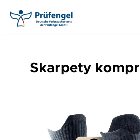
Przejdź
do
treści
Skarpety kompre