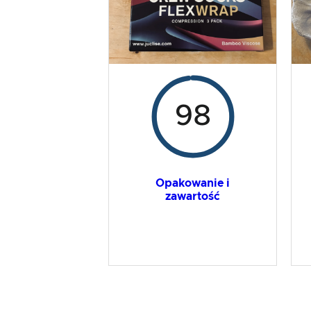
98
Opakowanie i
zawartość