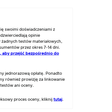
się swoimi doświadczeniami z
dzwierciedlają opinie
 żadnych testów materiałowych,
sumentów przez okres 7-14 dni.
aj, aby przejść bezpośrednio do
amy jednorazową opłatę. Ponadto
emy również prowizję za linkowanie
testów ani oceny.
ksowy proces oceny, kliknij
tutaj
.