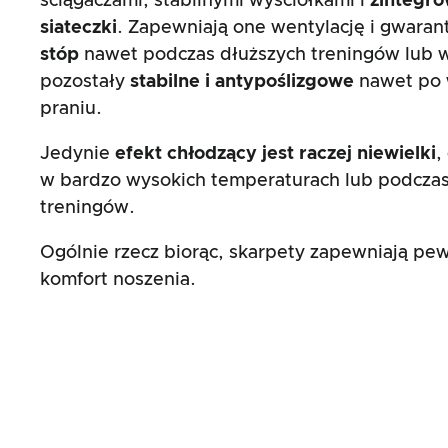
ściągaczami, stabilnymi wyściółkami i
zintegro
siateczki
. Zapewniają one wentylację i gwaran
stóp
nawet podczas dłuższych treningów lub 
pozostały
stabilne i antypoślizgowe
nawet po 
praniu.
Jedynie
efekt chłodzący jest raczej niewielki
,
w bardzo wysokich temperaturach lub podcza
treningów.
Ogólnie rzecz biorąc, skarpety zapewniają pe
komfort noszenia.