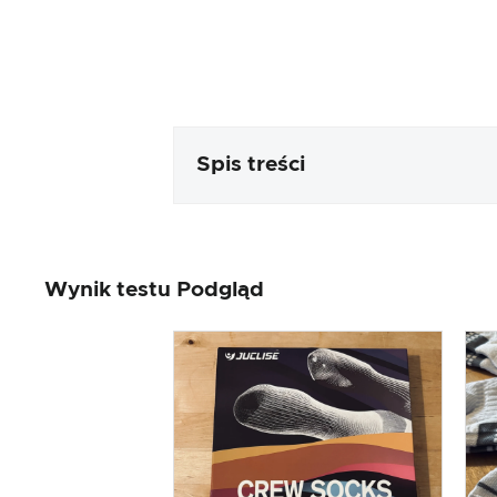
Spis treści
Opakowanie i zawartość
Wynik testu Podgląd
Przetwarzanie i wygląd produk
Test praktyczny
Stosunek ceny do wydajności
Wynik ogólny