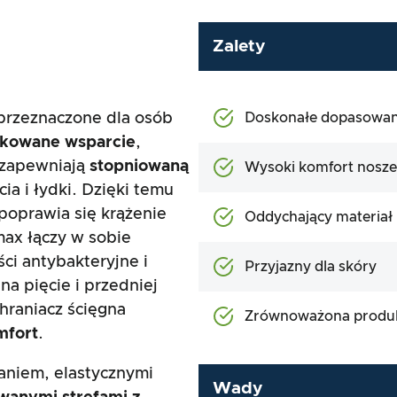
Zalety
przeznaczone dla osób
Doskonałe dopasowan
nkowane wsparcie
,
y zapewniają
stopniowaną
Wysoki komfort nosze
a i łydki. Dzięki temu
poprawia się krążenie
Oddychający materiał
ax łączy w sobie
ści antybakteryjne i
Przyjazny dla skóry
na pięcie i przedniej
hraniacz ścięgna
Zrównoważona produ
mfort
.
aniem, elastycznymi
Wady