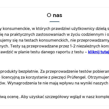
O
nas
ty konsumenckie, w których prawdziwi użytkownicy dzielą 
się na praktycznych zastosowaniach w życiu codziennym i o
jemy się na testach konsumenckich, nie przeprowadzamy
nych. Testy są przeprowadzane przez 1-2 niezależnych kon
wdzić w planie testu danego raportu z testu –
kliknij tut
 produkty bezpłatnie. Za przeprowadzenie testów pobier
 licencyjną za korzystanie z pieczęci Prüfengel. Otrzymuj
ów. Wynagrodzenia te nie mają wpływu na wyniki naszych 
ciwą ocenę. Aby uzyskać szczegółowy wgląd w nasz komple