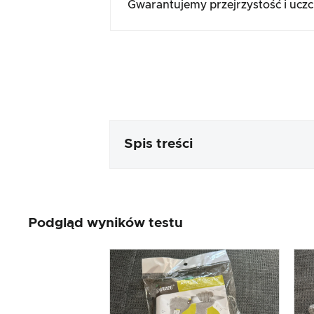
Gwarantujemy przejrzystość i ucz
Spis treści
Opakowanie i zawartość
Podgląd wyników testu
Przetwarzanie i wygląd produk
Test praktyczny
Stosunek ceny do wydajności