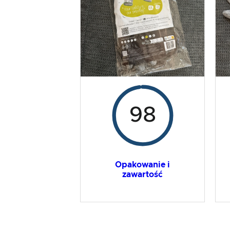
Wynik ogólny
98
Opakowanie i
zawartość