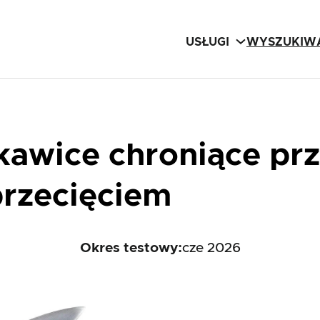
USŁUGI
WYSZUKIWA
kawice chroniące pr
rzecięciem
Okres testowy:
cze 2026