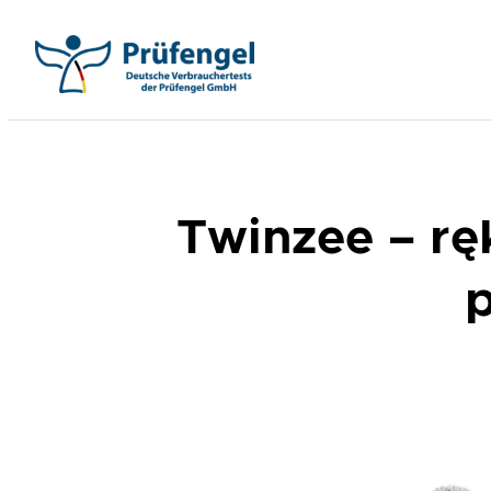
Przejdź
do
treści
Twinzee – rę
p