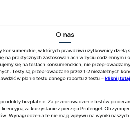
O
nas
ty konsumenckie, w których prawdziwi użytkownicy dzielą 
się na praktycznych zastosowaniach w życiu codziennym i o
jemy się na testach konsumenckich, nie przeprowadzamy
nych. Testy są przeprowadzane przez 1-2 niezależnych kon
wdzić w planie testu danego raportu z testu –
kliknij tut
 produkty bezpłatnie. Za przeprowadzenie testów pobier
 licencyjną za korzystanie z pieczęci Prüfengel. Otrzymuj
ów. Wynagrodzenia te nie mają wpływu na wyniki naszych 