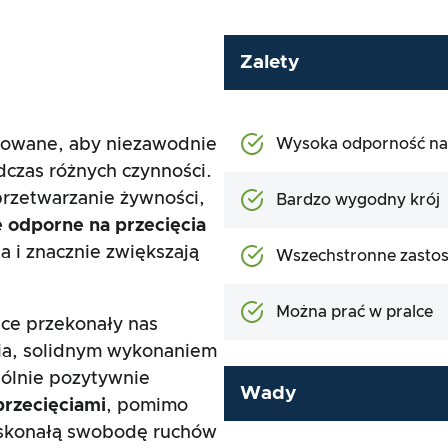
Zalety
towane, aby niezawodnie
Wysoka odporność na 
czas różnych czynności.
przetwarzanie żywności,
Bardzo wygodny krój
 odporne na przecięcia
 i znacznie zwiększają
Wszechstronne zasto
Można prać w pralce
ce przekonały nas
ia, solidnym wykonaniem
gólnie pozytywnie
Wady
przecięciami
, pomimo
oskonałą swobodę ruchów