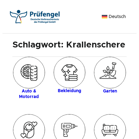
Zum
Inhalt
Deutsch
springen
Schlagwort:
Krallenschere
k
H
Bekleidung
Auto &
Garten
Motorrad