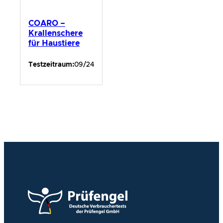
COARO –
Krallenschere
für Haustiere
Testzeitraum:
09/24