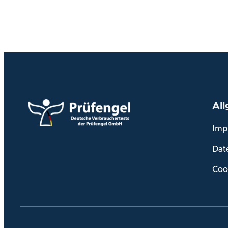
Al
Imp
Dat
Coo