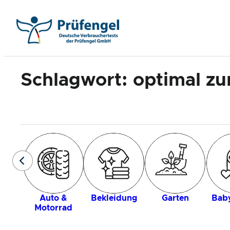
Zum
Inhalt
springen
Schlagwort:
optimal zu
Auto &
Bekleidung
Garten
Baby
Motorrad