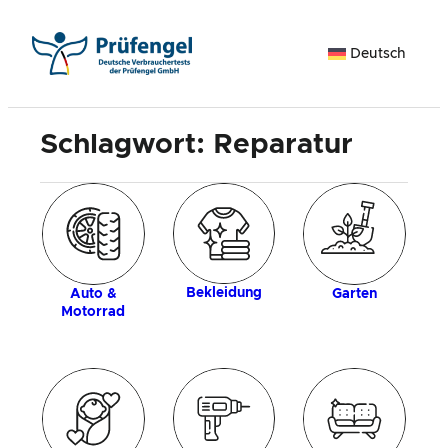
Zum
Inhalt
Deutsch
springen
Schlagwort:
Reparatur
k
H
Bekleidung
Auto &
Garten
Motorrad