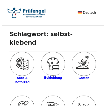
Zum
Inhalt
Deutsch
springen
Schlagwort:
selbst-
klebend
k
H
Bekleidung
Auto &
Garten
Motorrad