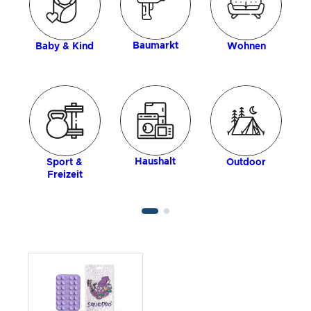
Baumarkt
Baby & Kind
Wohnen
Haushalt
Sport &
Outdoor
Freizeit