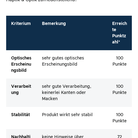
Erscheinu
Erscheinungsbild
Punkte
Ngsbild
Verarbeit
sehr gute Verarbeitung,
100
Ung
keinerlei Kanten oder
Punkte
Macken
Stabilität
Produkt wirkt sehr stabil
100
Punkte
Nachhalti
keine Hinweise über
72
Gkeit Des
Nachhaltigkeit – jedoch
Punkte
Produkte
durch verwendete
S
Materialien gehen wir von
einer hohen Langlebigkeit
aus
Gesamt
93
Punkte