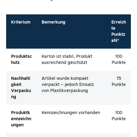
Hutz
ausreichend geschützt
Punkte
Nachhalti
Artikel wurde kompakt
75
Gkeit
verpackt – jedoch Einsatz
Punkte
Verpacku
von Plastikverpackung
Ng
Produktk
Kennzeichnungen vorhanden
100
Ennzeichn
Punkte
Ungen
Sonstiges
Hochwertige Verpackung,
100
auch zum Verschenken
Punkte
geeignet
Gesamt
94
Punkte
Gewichtung: 10%
*Die Maximale Punktzahl beträgt 100 Punkte