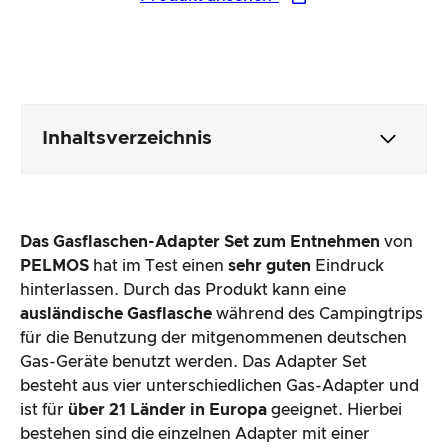
Verpackung & Inhalt
Das Gasflaschen-Adapter Set zum Entnehmen
von
Produktverarbeitung & Erscheinungsbild
PELMOS
hat im Test einen
sehr guten
Eindruck
hinterlassen. Durch das Produkt kann eine
ausländische Gasflasche
während des Campingtrips
Der Praxistest
für die Benutzung der mitgenommenen deutschen
Gas-Geräte benutzt werden. Das Adapter Set
Preis-/ Leistungsverhältnis
besteht aus vier unterschiedlichen Gas-Adapter und
ist für
über 21 Länder in Europa
geeignet. Hierbei
Gesamtergebnis
bestehen sind die einzelnen Adapter mit einer
Nummer gekennzeichnet und bestehen aus
hochwertigem
Messing
.
Die
Installation
erfolgt über das
Eindrehen des
Gewindes
an die jeweilige Gasflasche, sodass die
ausländische Gasflasche danach an den deutschen
Gasschlauch angeschlossen werden kann. Hierdurch
profitieren Camper und sparen zusätzlich Geld
, da
man eine ausländische Gasflasche auch im
Baumarkt