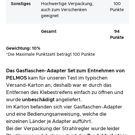
Das Gasflaschen-Adapter Set zum
Entnehmen
von
PELMOS
kam für unseren Test im typischen
Versand-Karton an, deshalb war er durch das
Entfernen des Klebestreifens einfach zu öffnen und
wurde
unbeschädigt
angeliefert.
Im Karton befanden sich vier Gasflaschen-Adapter
und eine Bedienungsanweisung, welche die
einzelnen Länder je Adapter aufführt.
Bei der Verpackung der Strahlregler wurde leider
Plastik verwendet, dennoch ist der
Produktschutz
in
diesem Fall
komplett gegeben
und das Produkt war
somit in einem
einwandfreien Zustand
. Die
Verpackung ist aus diesem Grund nicht komplett
recycelbar.
Der erste Eindruck ist
sehr gut
, da weder das
Produkt noch die verwendete Verpackung
beschädigt war.