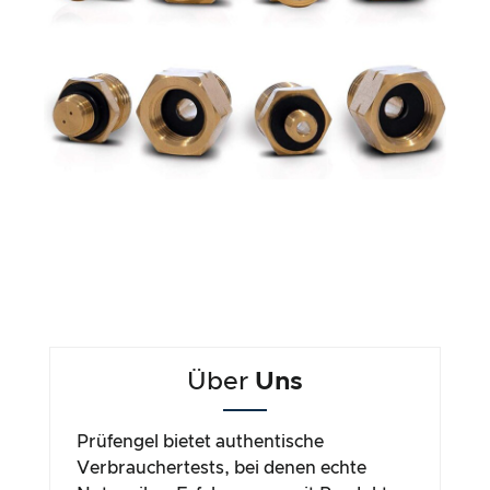
Über
Uns
Prüfengel bietet authentische
Verbrauchertests, bei denen echte
Nutzer ihre Erfahrungen mit Produkten
teilen. Unsere Tests basieren auf
praktischen Anwendungen im Alltag
und spiegeln die Meinungen der
Verbraucher wider. Da wir uns auf
Verbrauchertests konzentrieren, führen
wir keine Material-, Langzeit- oder
Labortests durch. Die Tests werden von
1–2 unabhängigen Verbrauchern über