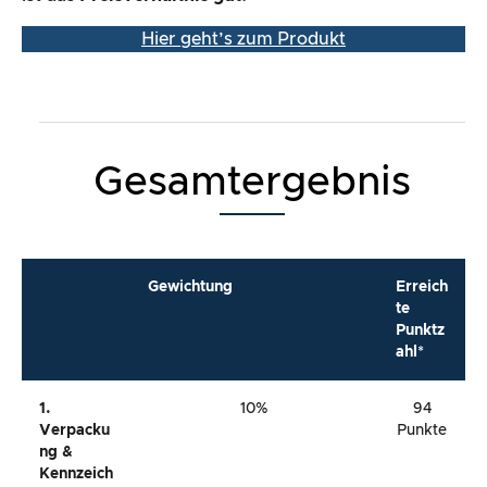
Gewichtung
Erreich
te
Punktz
ahl*
1.
10%
94
Verpacku
Punkte
Ng &
Kennzeich
Nungen
2.
10%
93
Packungsi
Punkte
Nhalt &
Anleitung
3.
20%
93
Produktv
Punkte