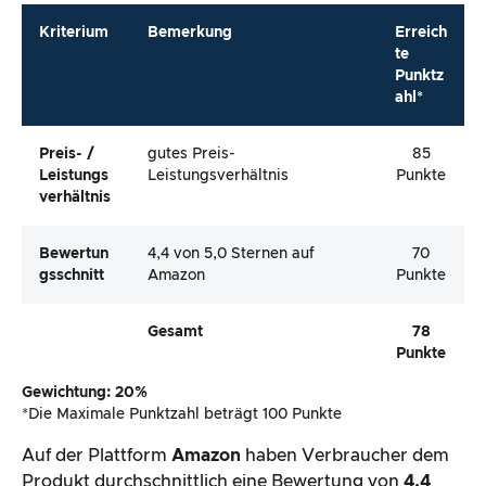
Bewertun
4,4 von 5,0 Sternen auf
70
Gsschnitt
Amazon
Punkte
Gesamt
78
Punkte
Gewichtung: 20%
*Die Maximale Punktzahl beträgt 100 Punkte
Auf der Plattform
Amazon
haben Verbraucher dem
Produkt durchschnittlich eine Bewertung von
4,4
Sternen
gegeben. Bemängelt wird, dass die
Gebrauchsanweisung sehr klein geschrieben ist und
der Preis eher im mittleren bis oberen Preissegment
angesiedelt ist. Sehr gut gefällt vielen Kunden, dass
die Maße für die gängigen EU-Länder passen und die
eingesetzten Materialien sehr hochwertig sind. In
unserem Praxistest konnten wir die Punkte ebenfalls
bestätigen, jedoch finden wir, dass die