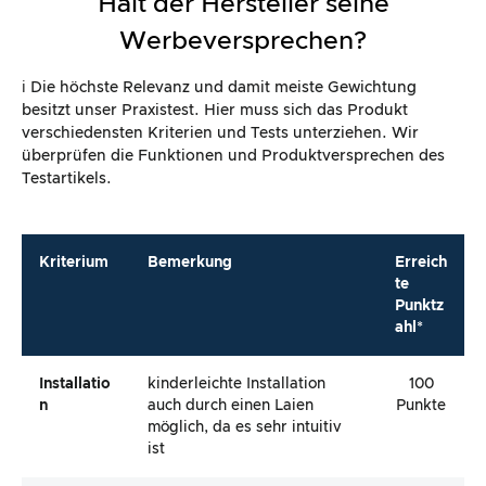
Kriterium
Bemerkung
Erreich
te
Punktz
ahl*
Installatio
kinderleichte Installation
100
N
auch durch einen Laien
Punkte
möglich, da es sehr intuitiv
ist
Optik/
schlichtes Design und schöne
100
Design
Optik
Punkte
Einsatzm
in vielen europäischen
100
Öglichkeit
Ländern ist der Einsatz
Punkte
En
möglich
Gesamt
100