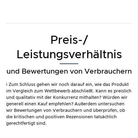
und Bewertungen von Verbrauchern
ℹ️ Zum Schluss gehen wir noch darauf ein, wie das Produkt
im Vergleich zum Wettbewerb abschließt. Kann es preislich
und qualitativ mit der Konkurrenz mithalten? Würden wir
generell einen Kauf empfehlen? Außerdem untersuchen
wir Bewertungen von Verbrauchern und überprüfen, ob
die kritischen und positiven Rezensionen tatsächlich
gerechtfertigt sind.
Kriterium
Bemerkung
Erreich
te
Punktz
ahl*
Preis- /
gutes Preis-
85
Leistungs
Leistungsverhältnis
Punkte
Verhältnis