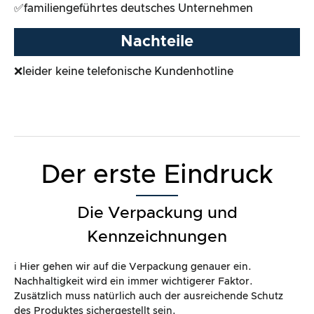
Der erste Eindruck
Die Verpackung und
Kennzeichnungen
ℹ️ Hier gehen wir auf die Verpackung genauer ein.
Nachhaltigkeit wird ein immer wichtigerer Faktor.
Zusätzlich muss natürlich auch der ausreichende Schutz
des Produktes sichergestellt sein.
Kriterium
Bemerkung
Erreich
te
Punktz
ahl*
Produktsc
Karton ist stabil, Produkt
100