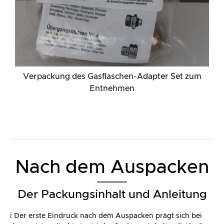
Nach dem Auspacken
Der Packungsinhalt und Anleitung
ℹ️ Der erste Eindruck nach dem Auspacken prägt sich bei
den meisten direkt ein. Ist der Packungsinhalt vollständig
und macht es mir der Hersteller so einfach wie möglich,
das Produkt direkt nutzen zu können?
Kriterium
Bemerkung
Erreich
te
Punktz
ahl*