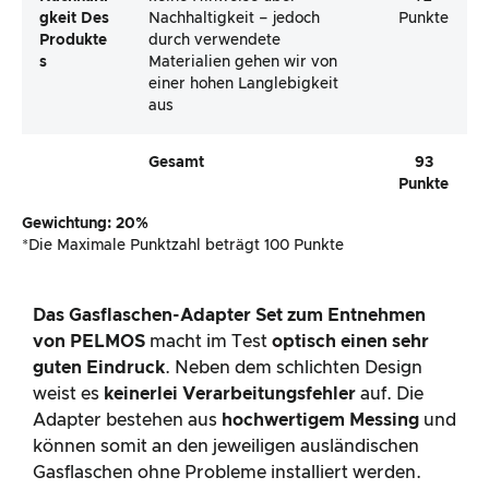
Gewichtung: 20%
*Die Maximale Punktzahl beträgt 100 Punkte
Das Gasflaschen-Adapter Set zum
Entnehmen
von
PELMOS
macht im Test
optisch einen sehr
guten Eindruck
. Neben dem schlichten Design
weist es
keinerlei Verarbeitungsfehler
auf. Die
Adapter bestehen aus
hochwertigem Messing
und
können somit an den jeweiligen ausländischen
Gasflaschen ohne Probleme installiert werden.
Das Produkt besticht mit einem
guten Gewicht
und einer
stabilen Verarbeitung
. Dem Kunden
werden vier hochwertige Adapter geliefert, welche
dem Kunden schöne Dienste leisten können.
Hinweise über die
Nachhaltigkeit
finden sich leider
nicht auf der Amazon-Produktseite oder auf der
Verpackung. Durch die verwendeten
hochwertigen Materialien gehen wir von einer