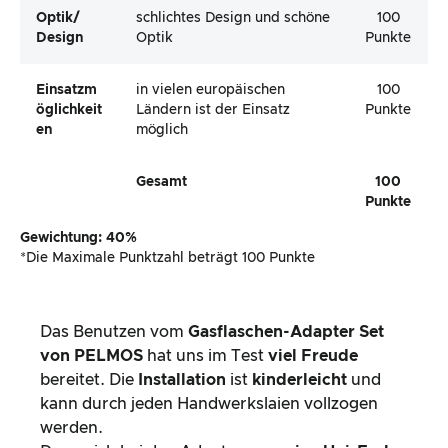
Punkte
Gewichtung: 40%
*Die Maximale Punktzahl beträgt 100 Punkte
Das Benutzen vom
Gasflaschen-Adapter Set
von
PELMOS
hat uns im Test
viel Freude
bereitet. Die
Installation
ist
kinderleicht
und
kann durch jeden Handwerkslaien vollzogen
werden.
Da es sich bei den Adaptern um
eine Uni-Farbe
handelt
, kann der Kunde den Adapter an
nahezu jeder ausländischen Gasflasche
einsetzten
, welcher über das entsprechende
Gewinde
verfügt.
Hierdurch kann der Kunde
sein Gas-System
einfach mitnehmen
und muss nur
vor Ort eine
ausländische Flasche
kaufen, sodass keinerlei
Explosionsgefahr während der Fahrt besteht.