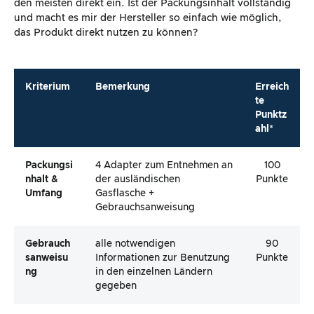
Packungsi
4 Adapter zum Entnehmen an
100
Nhalt &
der ausländischen
Punkte
Umfang
Gasflasche +
Gebrauchsanweisung
Gebrauch
alle notwendigen
90
Sanweisu
Informationen zur Benutzung
Punkte
Ng
in den einzelnen Ländern
gegeben
Kontaktin
Finden sich auf der
90
Formation
Verpackung – leider keine
Punkte
Kundenhotline angegeben
Gesamt
93
Punkte
Gewichtung: 10%
*Die Maximale Punktzahl beträgt 100 Punkte