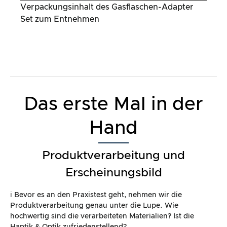
Das erste Mal in der
Hand
Produktverarbeitung und
Erscheinungsbild
ℹ️ Bevor es an den Praxistest geht, nehmen wir die
Produktverarbeitung genau unter die Lupe. Wie
hochwertig sind die verarbeiteten Materialien? Ist die
Haptik & Optik zufriedenstellend?
Kriterium
Bemerkung
Erreich
te
Punktz
ahl*
Optisches
sehr gutes optisches
100