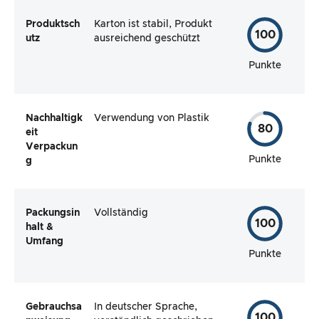
Produktsch
Karton ist stabil, Produkt
100
utz
ausreichend geschützt
Punkte
Nachhaltigk
Verwendung von Plastik
80
eit
Verpackun
Punkte
g
Packungsin
Vollständig
100
halt &
Umfang
Punkte
Gebrauchsa
In deutscher Sprache,
100