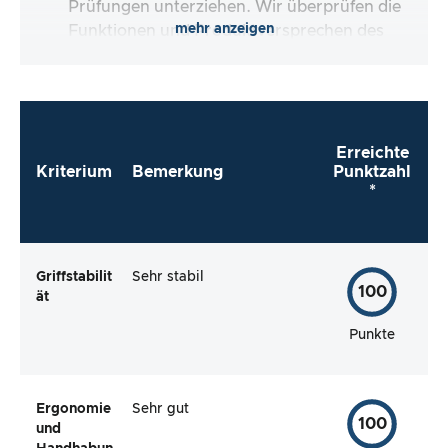
Prüfungen unterziehen. Wir überprüfen die
mehr anzeigen
Funktionen und Produktversprechen des
Testartikels.
Erreichte
Kriterium
Bemerkung
Punktzahl
*
Griffstabilit
Sehr stabil
100
ät
Punkte
Ergonomie
Sehr gut
100
und