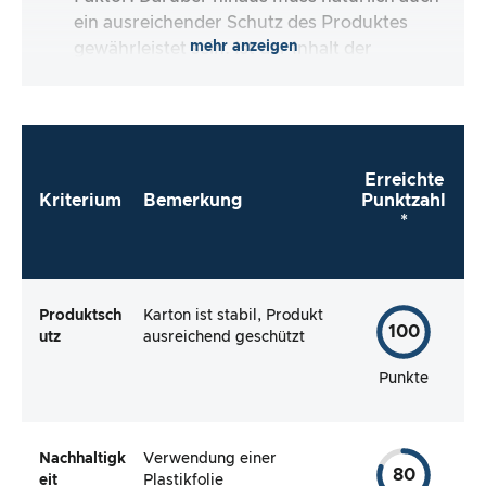
ein ausreichender Schutz des Produktes
mehr anzeigen
gewährleistet sein. Ist der Inhalt der
Verpackung vollständig und macht es mir der
Hersteller so einfach wie möglich, das Produkt
direkt zu verwenden?
Erreichte
Kriterium
Bemerkung
Punktzahl
*
Produktsch
Karton ist stabil, Produkt
100
utz
ausreichend geschützt
Punkte
Nachhaltigk
Verwendung einer
80
eit
Plastikfolie