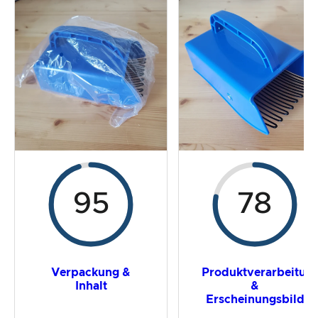
Der Praxistest
Preis-/ Leistungsverhältnis
Gesamtergebnis
95
78
Verpackung &
Produktverarbeitun
Inhalt
&
Erscheinungsbild