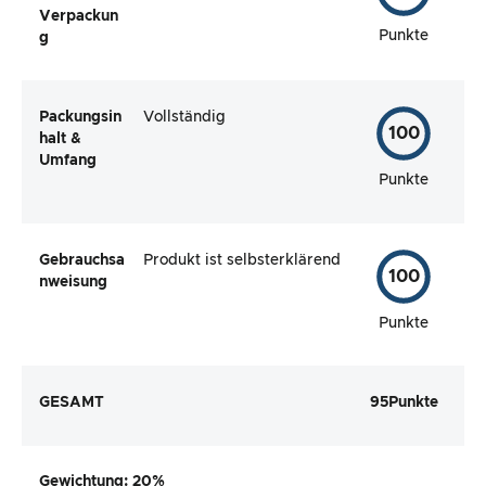
Verpackun
Punkte
g
Packungsin
Vollständig
100
halt &
Umfang
Punkte
Gebrauchsa
Produkt ist selbsterklärend
100
nweisung
Punkte
GESAMT
95
Punkte
Gewichtung
: 20%