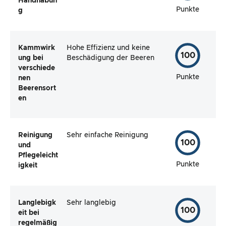
Handhabun
Punkte
g
Kammwirk
Hohe Effizienz und keine
100
ung bei
Beschädigung der Beeren
verschiede
Punkte
nen
Beerensort
en
Reinigung
Sehr einfache Reinigung
100
und
Pflegeleicht
Punkte
igkeit
Langlebigk
Sehr langlebig
100
eit bei
regelmäßig