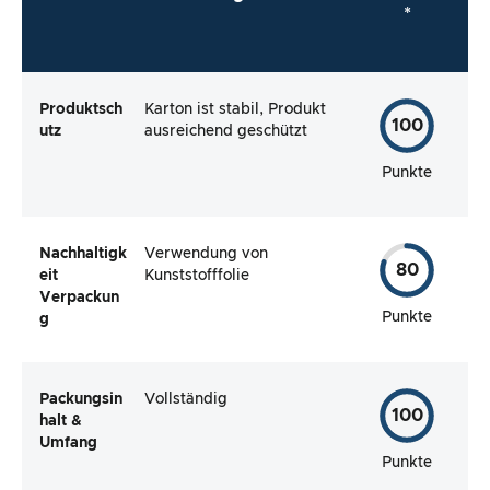
*
Produktsch
Karton ist stabil, Produkt
100
utz
ausreichend geschützt
Punkte
Nachhaltigk
Verwendung von
80
eit
Kunststofffolie
Verpackun
Punkte
g
Packungsin
Vollständig
100
halt &
Umfang
Punkte