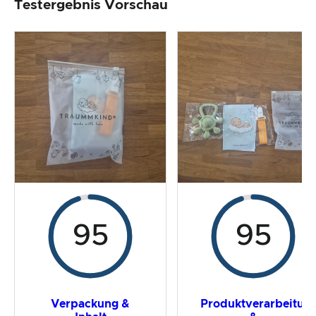
Testergebnis Vorschau
Produktverarbeitung & Erscheinungsbild
Der Praxistest
Preis-/ Leistungsverhältnis
Gesamtergebnis
95
95
Verpackung &
Produktverarbeitun