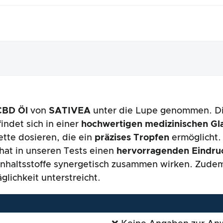
CBD Öl
von
SATIVEA
unter die Lupe genommen. D
nungsbild
indet sich in einer
hochwertigen medizinischen Gla
ette dosieren, die ein
präzises Tropfen
ermöglicht. E
at in unseren Tests einen
hervorragenden Eindru
 Inhaltsstoffe synergetisch zusammen wirken. Zudem
glichkeit unterstreicht.