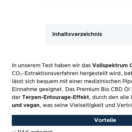
Inhaltsverzeichnis
Verpackung & Inhalt
In unserem Test haben wir das
Vollspektrum 
Produktverarbeitung & Erschei
CO₂-Extraktionsverfahren hergestellt wird, bef
lässt sich bequem mit einer medizinischen Pip
Der Praxistest
Einnahme geeignet. Das Premium Bio CBD Öl h
der
Terpen-Entourage-Effekt
, durch den alle
Preis-/ Leistungsverhältnis
und vegan
, was seine Vielseitigkeit und Verträ
Gesamtergebnis
Vorteile