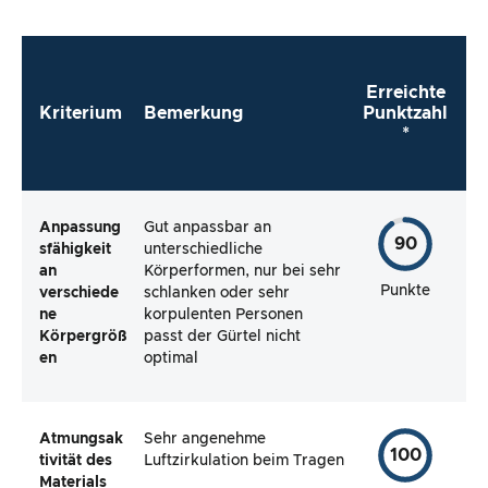
Erreichte
Kriterium
Bemerkung
Punktzahl
*
Anpassung
Gut anpassbar an
90
sfähigkeit
unterschiedliche
an
Körperformen, nur bei sehr
Punkte
verschiede
schlanken oder sehr
ne
korpulenten Personen
Körpergröß
passt der Gürtel nicht
en
optimal
Atmungsak
Sehr angenehme
100
tivität des
Luftzirkulation beim Tragen
Materials