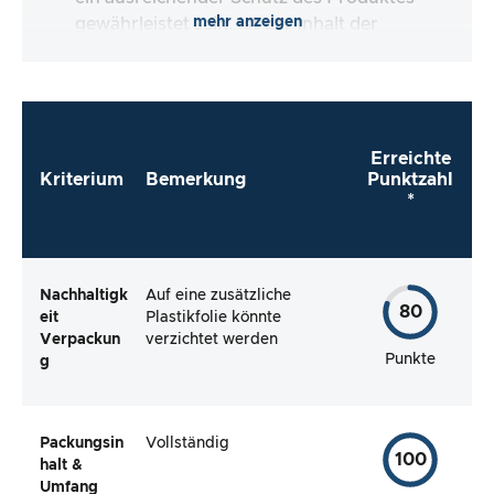
mehr anzeigen
gewährleistet sein. Ist der Inhalt der
Verpackung vollständig und macht es mir der
Hersteller so einfach wie möglich, das Produkt
direkt zu verwenden?
Erreichte
Kriterium
Bemerkung
Punktzahl
*
Nachhaltigk
Auf eine zusätzliche
80
eit
Plastikfolie könnte
Verpackun
verzichtet werden
Punkte
g
Packungsin
Vollständig
100
halt &
Umfang