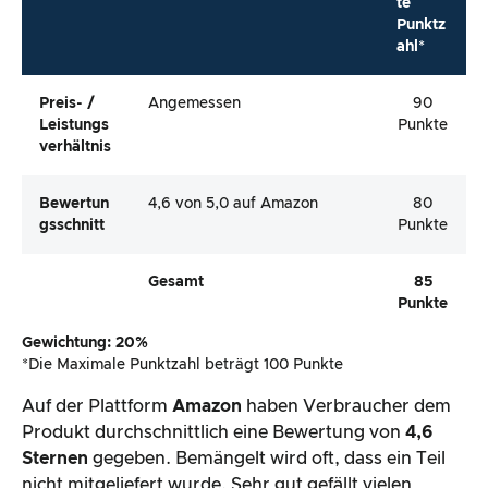
te
Punktz
ahl*
Preis- /
Angemessen
90
Leistungs
Punkte
Verhältnis
Bewertun
4,6 von 5,0 auf Amazon
80
Gsschnitt
Punkte
Gesamt
85
Punkte
Gewichtung: 20%
*Die Maximale Punktzahl beträgt 100 Punkte
Auf der Plattform
Amazon
haben Verbraucher dem
Produkt durchschnittlich eine Bewertung von
4,6
Sternen
gegeben. Bemängelt wird oft, dass ein Teil
nicht mitgeliefert wurde. Sehr gut gefällt vielen