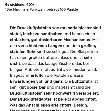
Gewichtung: 40%
*Die Maximale Punktzahl beträgt 100 Punkte
Die
Drucklu
f
tpistolen
von
mr. soda blaster
sind
stabil, leicht zu handhaben
und haben einen
einfachen, gut dosierbaren Mechanismus
. Mit
den
verschiedenen Längen
und dem
großen,
stabilen Rohr
sind sie sehr gut. Die Blaspistole
hat einen großen Luftdurchlass und ist
sehr
dicht
, so dass das lästige Zischen, das bei
billigen Anbietern oft auftritt, vermieden wird.
Insgesamt
erfüll
en die Pistolen unsere
Erwartungen voll und ganz
. Die
Luftzufuhr
ist
sehr
gut dosierbar
und insgesamt sind die
Druckluftpistolen
sehr hochwertig verarbeitet
.
Der
Druckluftadapter
ist bereits
abgedichtet
,
was das A
nschließen erleichtert.
Design,