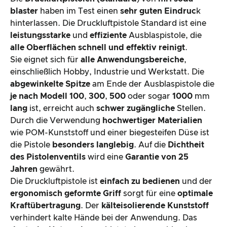
Produktverarbeitung & Erscheinungsbild
blaster
haben im Test einen
sehr guten Eindruc
k
hinterlassen. Die Druckluftpistole Standard ist eine
leistungsstarke
und
effiziente
Ausblaspistole, die
Der Praxistest
alle Oberflächen schnell und effektiv reinigt
.
Sie eignet sich für
alle Anwendungsbereiche
,
Preis-/ Leistungsverhältnis
einschließlich Hobby, Industrie und Werkstatt. Die
abgewinkelte Spitze
am Ende der Ausblaspistole die
Gesamtergebnis
je nach Modell 100
,
300
,
500
oder sogar
1000
mm
lang
ist, erreicht auch
schwer zugängliche
Stellen.
Durch die Verwendung
hochwertiger Materialien
wie POM-Kunststoff und einer biegesteifen Düse ist
die Pistole
besonders langlebig
. Auf die
Dichtheit
des Pistolenventils
wird eine
Garantie von 25
Jahren
gewährt.
Die Druckluftpistole ist
einfach zu bedienen
und der
ergonomisch geformte Griff
sorgt für eine
optimale
Kraftübertragung
. Der
kälteisolierende Kunststoff
verhindert kalte Hände bei der Anwendung. Das