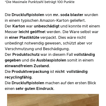
*Die Maximale Punktzahl beträgt 100 Punkte
Die
Druckluftpistolen
von
mr. soda blaster
wurden
in einem typischen Amazon-Karton geliefert.
Der
Karton
war
unbeschädigt
und konnte mit einem
Messer
leicht geöffne
t werden. Die Ware selbst war
in
einer Plastiktüte
verpackt. Dies wäre nicht
unbedingt notwendig gewesen, schützt aber vor
Verschmutzung und Beschädigung.
Der
Produktschutz
war in diesem Fall
vollständig
gegeben
und die
Ausblaspistolen
somit in einem
einwandfreiem Zustand
.
Die
Produktverpackung
ist
nicht
vollständig
recyclingfähig
.
Die
Druckluftpistolen
machen auf den ersten Blick
einen
sehr guten Eindruck
.