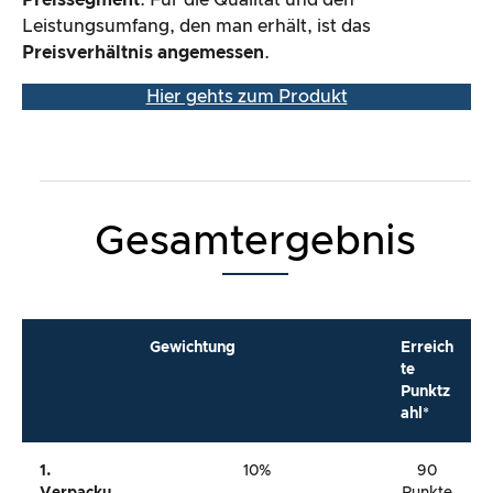
Leistungsumfang, den man erhält, ist das
Preisverhältnis angemessen
.
Hier gehts zum Produkt
Gesamtergebnis
Gewichtung
Erreich
te
Punktz
ahl*
1.
10%
90
Verpacku
Punkte