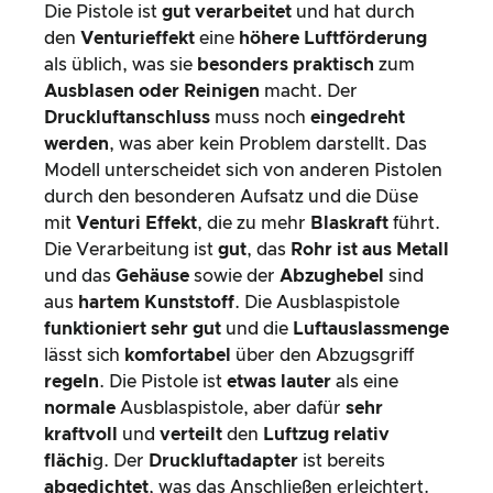
Die Pistole ist
gut verarbeitet
und hat durch
den
Venturieffekt
eine
höhere Luftförderung
als üblich, was sie
besonders praktisch
zum
Ausblasen oder Reinigen
macht. Der
Druckluftanschluss
muss noch
eingedreht
werden
, was aber kein Problem darstellt. Das
Modell unterscheidet sich von anderen Pistolen
durch den besonderen Aufsatz und die Düse
mit
Venturi Effekt
, die zu mehr
Blaskraft
führt.
Die Verarbeitung ist
gut
, das
Rohr ist aus Metall
und das
Gehäuse
sowie der
Abzughebel
sind
aus
hartem Kunststoff
. Die Ausblaspistole
funktioniert sehr gut
und die
Luftauslassmenge
lässt sich
komfortabel
über den Abzugsgriff
regeln
. Die Pistole ist
etwas lauter
als eine
normale
Ausblaspistole, aber dafür
sehr
kraftvoll
und
verteilt
den
Luftzug relativ
flächi
g. Der
Druckluftadapter
ist bereits
abgedichtet
, was das Anschließen erleichtert.