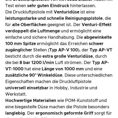
Produktverarbeitung & Erscheinungsbild
Test einen
sehr guten Eindruck
hinterlassen.
Die Druckluftpistole mit
Venturidüse
ist eine
leistungsstarke und schnelle Reinigungspistole
, die
Der Praxistest
für
alle Oberflächen
geeignet ist. Der
Venturi-Effekt
verdoppelt die Luftmenge
und ermöglicht eine
Preis-/ Leistungsverhältnis
einfache und sichere Handhabung. Die
abgewinkelte
100 mm Spitze
ermöglicht das Erreichen
schwer
Gesamtergebnis
zugänglicher
Stellen (
Typ AP-V 100
), der
Typ AP-VT
besticht durch die
extra große Venturidüse
, durch
die bei
8 bar 1200 l/min
Luft strömen. Der
Typ AP-
VT-1000
hat eine
Länge von 1000 mm
und eine
zusätzliche 90° Winkeldüse
. Diese unterschiedlichen
Eigenschaften machen die Druckluftpistole
universell einsetzbar
in Hobby, Industrie und
Werkstatt.
Hochwertige Materialien
wie POM-Kunststoff und
eine biegesteife Düse machen die Pistole besonders
langlebig
. Der
ergonomisch geformte Griff
sorgt für