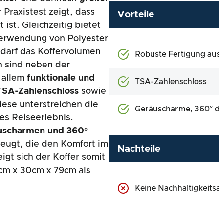
 Praxistest zeigt, dass
Vorteile
t ist. Gleichzeitig bietet
erwendung von Polyester
Bedarf das Koffervolumen
Robuste Fertigung aus
n sind neben der
 allem
funktionale und
TSA-Zahlenschloss
 TSA-Zahlenschloss
sowie
iese unterstreichen die
Geräuscharme, 360° d
tes Reiseerlebnis.
uscharmen und 360°
eugt, die den Komfort im
Nachteile
gt sich der Koffer somit
6cm x 30cm x 79cm als
Keine Nachhaltigkeits