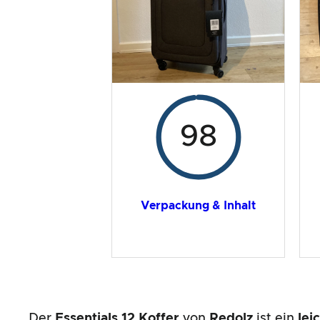
Gesamtergebnis
98
Verpackung & Inhalt
Der
Essentials 12 Koffer
von
Redolz
ist ein
lei