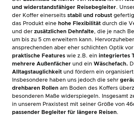
und widerstandsfähiger Reisebegleiter
. Unser
der Koffer einerseits
stabil und robust
gefertig
das Produkt eine
hohe Flexibilität
durch die V
und der
zusätzlichen Dehnfalte
, die je nach 
um bis zu 5 cm erweitern kann. Hervorzuhebe
ansprechenden aber eher schlichten Optik vor
praktische Features
wie z.B. ein
integriertes
mehrere Außenfächer
und ein
Wäschefach.
D
Alltagstauglichkeit
und fördern ein organisier
Insbesondere haben uns jedoch die sehr
gerä
drehbaren Rollen
am Boden des Koffers überz
besonderen Maße widerspiegeln. Insgesamt zei
in unserem Praxistest mit seiner Größe von 4
passender Begleiter für längere Reisen
.