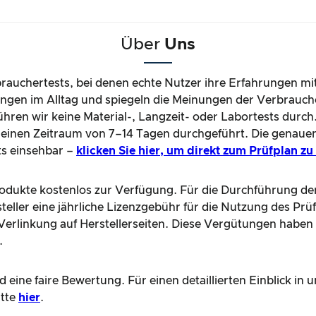
Über
Uns
brauchertests, bei denen echte Nutzer ihre Erfahrungen mi
gen im Alltag und spiegeln die Meinungen der Verbrauche
hren wir keine Material-, Langzeit- oder Labortests durch
einen Zeitraum von 7–14 Tagen durchgeführt. Die genaue
ts einsehbar –
klicken Sie hier, um direkt zum Prüfplan z
Produkte kostenlos zur Verfügung. Für die Durchführung de
teller eine jährliche Lizenzgebühr für die Nutzung des Prü
e Verlinkung auf Herstellerseiten. Diese Vergütungen haben
.
 eine faire Bewertung. Für einen detaillierten Einblick i
itte
hier
.