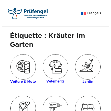
Aller
au
Français
contenu
Étiquette :
Kräuter im
Garten
ue
An
c
Vêtements
Voiture & Moto
Jardin