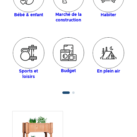
Marché de la
Bébé & enfant
Habiter
construction
Budget
Sports et
En plein air
loisirs