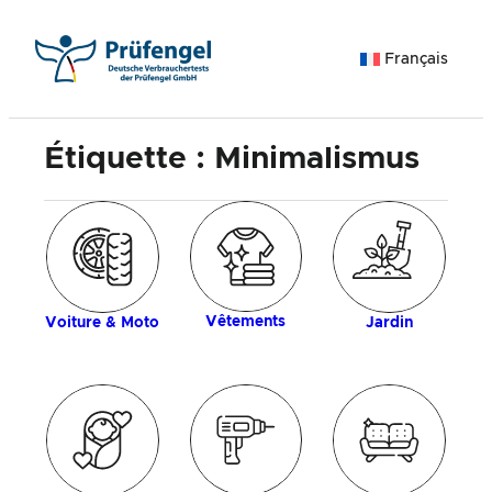
Aller
au
Français
contenu
Étiquette :
Minimalismus
ue
An
c
Vêtements
Voiture & Moto
Jardin