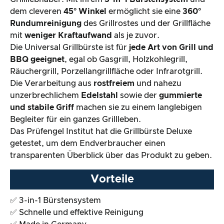
dem cleveren
45° Winkel
ermöglicht sie eine
360°
Der Praxistest
Rundumreinigung
des Grillrostes und der Grillfläche
mit
weniger Kraftaufwand
als je zuvor.
Preis-/ Leistungsverhältnis
Die Universal Grillbürste ist für
jede Art von Grill und
BBQ geeignet
, egal ob Gasgrill, Holzkohlegrill,
Gesamtergebnis
Räuchergrill, Porzellangrillfläche oder Infrarotgrill.
Die Verarbeitung aus
rostfreiem
und nahezu
unzerbrechlichem
Edelstahl
sowie der
gummierte
und stabile Griff
machen sie zu einem langlebigen
Begleiter für ein ganzes Grillleben.
Das Prüfengel Institut hat die Grillbürste Deluxe
getestet, um dem Endverbraucher einen
transparenten Überblick über das Produkt zu geben.
Vorteile
✅ 3-in-1 Bürstensystem
✅ Schnelle und effektive Reinigung