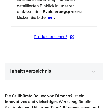
eine faire Bewertung. Für einen
detaillierten Einblick in unseren
umfassenden
Evaluierungsprozess
klicken Sie bitte
hier
.
Produkt ansehen*
Inhaltsverzeichnis
Verpackung & Inhalt
Die
Grillbürste Deluxe
von
Dimono®
ist ein
Produktverarbeitung & Erscheinungsbild
innovatives
und
vielseitiges
Werkzeug für alle
Grillliebhaber. Mit ihrem
3-in-1 Bürstensystem
und