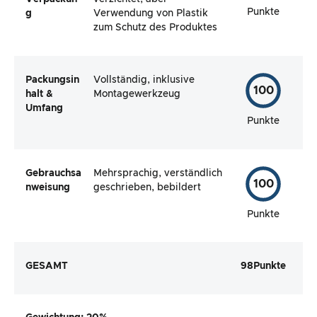
Punkte
g
Verwendung von Plastik
zum Schutz des Produktes
Packungsin
Vollständig, inklusive
100
halt &
Montagewerkzeug
Umfang
Punkte
Gebrauchsa
Mehrsprachig, verständlich
100
nweisung
geschrieben, bebildert
Punkte
GESAMT
98
Punkte