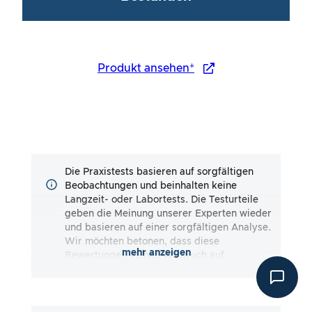
Produkt ansehen*
Die Praxistests basieren auf sorgfältigen
Beobachtungen und beinhalten keine
Langzeit- oder Labortests. Die Testurteile
geben die Meinung unserer Experten wieder
und basieren auf einer sorgfältigen Analyse.
Wir möchten betonen, dass diese
mehr anzeigen
Bewertungen keinen Anspruch auf
Vollständigkeit erheben und sowohl
subjektive als auch objektive Eindrücke
wiedergeben. Die Bewertungen erfolgen nach
bestem Wissen und Gewissen, ohne dass eine