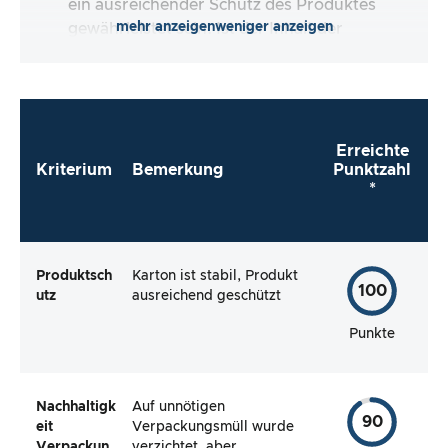
ein ausreichender Schutz des Produktes
mehr anzeigen
weniger anzeigen
gewährleistet sein. Ist der Inhalt der
Verpackung vollständig und macht es mir der
Hersteller so einfach wie möglich, das Produkt
direkt zu verwenden?
Erreichte
Kriterium
Bemerkung
Punktzahl
*
Produktsch
Karton ist stabil, Produkt
100
utz
ausreichend geschützt
Punkte
Nachhaltigk
Auf unnötigen
90
eit
Verpackungsmüll wurde
Verpackun
verzichtet, aber