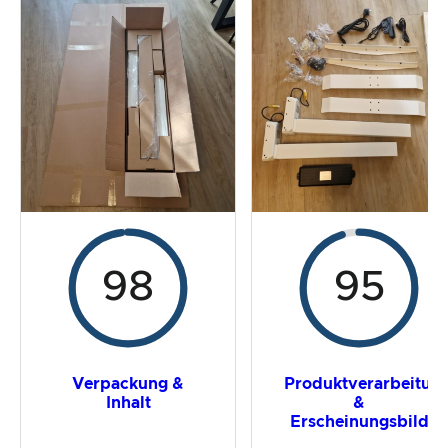
Der Praxistest
Preis-/ Leistungsverhältnis
Gesamtergebnis
98
95
Verpackung &
Produktverarbeitun
Inhalt
&
Erscheinungsbild