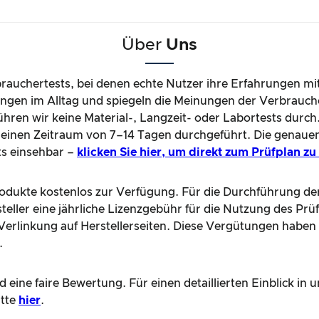
Über
Uns
brauchertests, bei denen echte Nutzer ihre Erfahrungen mi
gen im Alltag und spiegeln die Meinungen der Verbrauche
hren wir keine Material-, Langzeit- oder Labortests durch
einen Zeitraum von 7–14 Tagen durchgeführt. Die genaue
ts einsehbar –
klicken Sie hier, um direkt zum Prüfplan z
Produkte kostenlos zur Verfügung. Für die Durchführung de
teller eine jährliche Lizenzgebühr für die Nutzung des Prü
e Verlinkung auf Herstellerseiten. Diese Vergütungen haben
.
 eine faire Bewertung. Für einen detaillierten Einblick i
itte
hier
.