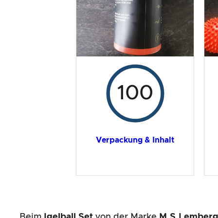
Gesamtergebnis
100
Verpackung & Inhalt
Beim
Igelball Set
von der Marke
M.S.Lember