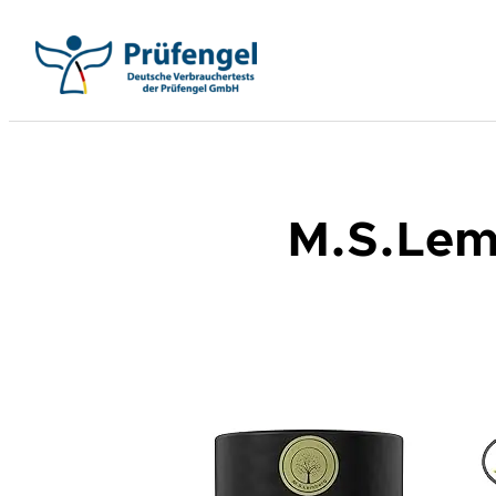
Zum
Inhalt
springen
M.S.Lemb