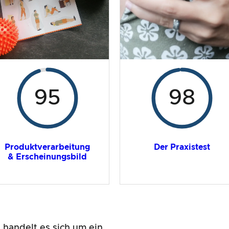
95
98
Produktverarbeitung
Der Praxistest
& Erscheinungsbild
g
handelt es sich um ein