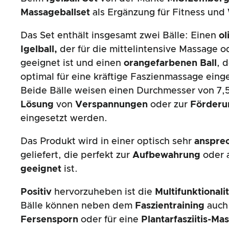
Massageballset
als Ergänzung für Fitness und
Das Set enthält insgesamt zwei Bälle: Einen
ol
Igelball,
der für die mittelintensive Massage o
geeignet ist und einen
orangefarbenen Ball
, 
optimal für eine kräftige Faszienmassage eing
Beide Bälle weisen einen Durchmesser von 7,
Lösung
von
Verspannungen
oder zur
Förder
eingesetzt werden.
Das Produkt wird in einer optisch sehr
anspre
geliefert, die perfekt zur
Aufbewahrung
oder 
geeignet
ist.
Positiv
hervorzuheben ist die
Multifunktionalit
Bälle können neben dem
Faszientraining
auch
Fersensporn
oder für eine
Plantarfasziitis-Ma