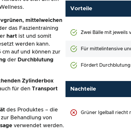
 Wellness.
Vorteile
ivgrünen, mittelweichen
der das Faszientraining
Zwei Bälle mit jeweil
der
hart
ist und somit
esetzt werden kann.
Für mittelintensive u
5 cm auf und können zur
ung
der
Durchblutung
Fördert Durchblutung 
chenden Zylinderbox
Nachteile
auch für den
Transport
ät
des Produktes – die
Grüner Igelball riecht
 zur Behandlung von
ssage
verwendet werden.