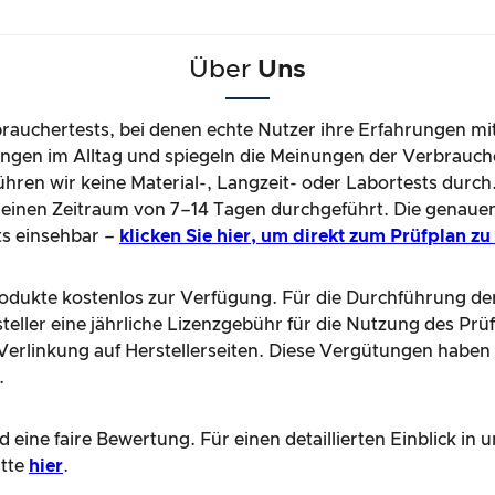
Über
Uns
brauchertests, bei denen echte Nutzer ihre Erfahrungen mi
gen im Alltag und spiegeln die Meinungen der Verbrauche
hren wir keine Material-, Langzeit- oder Labortests durch
einen Zeitraum von 7–14 Tagen durchgeführt. Die genaue
ts einsehbar –
klicken Sie hier, um direkt zum Prüfplan z
Produkte kostenlos zur Verfügung. Für die Durchführung de
teller eine jährliche Lizenzgebühr für die Nutzung des Prü
e Verlinkung auf Herstellerseiten. Diese Vergütungen haben
.
 eine faire Bewertung. Für einen detaillierten Einblick i
itte
hier
.