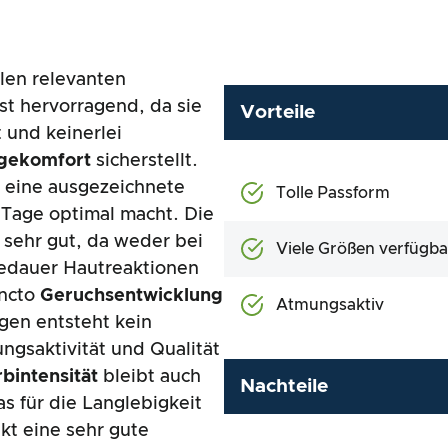
allen relevanten
st hervorragend, da sie
Vorteile
 und keinerlei
gekomfort
sicherstellt.
 eine ausgezeichnete
Tolle Passform
e Tage optimal macht. Die
s sehr gut, da weder bei
Viele Größen verfügba
gedauer Hautreaktionen
uncto
Geruchsentwicklung
Atmungsaktiv
gen entsteht kein
gsaktivität und Qualität
bintensität
bleibt auch
Nachteile
 für die Langlebigkeit
kt eine sehr gute