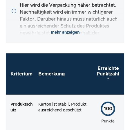
Hier wird die Verpackung näher betrachtet.
Nachhaltigkeit wird ein immer wichtigerer
Faktor. Darüber hinaus muss natürlich auch
ein ausreichender Schutz des Produktes
mehr anzeigen
gewährleistet sein. Ist der Inhalt der
Verpackung vollständig und macht es mir der
Hersteller so einfach wie möglich, das Produkt
direkt zu verwenden?
Erreichte
Kriterium
Bemerkung
Punktzahl
*
Produktsch
Karton ist stabil, Produkt
100
utz
ausreichend geschützt
Punkte