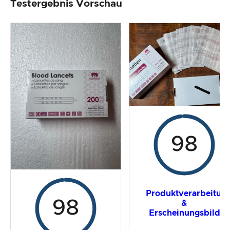
Testergebnis Vorschau
Produktverarbeitung & Erscheinungsbild
Der Praxistest
Preis-/ Leistungsverhältnis
Gesamtergebnis
98
Produktverarbeitun
98
&
Erscheinungsbild