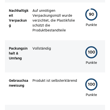
Nachhaltigk
Auf unnötigen
90
eit
Verpackungsmüll wurde
Verpackun
verzichtet, die Plastikfolie
Punkte
g
schützt die
Produktbestandteile
Packungsin
Vollständig
100
halt &
Umfang
Punkte
Gebrauchsa
Produkt ist selbsterklärend
100
nweisung
Punkte