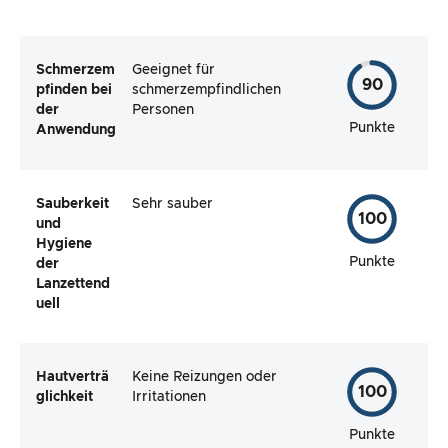
Schmerzem
Geeignet für
90
pfinden bei
schmerzempfindlichen
der
Personen
Punkte
Anwendung
Sauberkeit
Sehr sauber
100
und
Hygiene
Punkte
der
Lanzettend
uell
Hautverträ
Keine Reizungen oder
100
glichkeit
Irritationen
Punkte