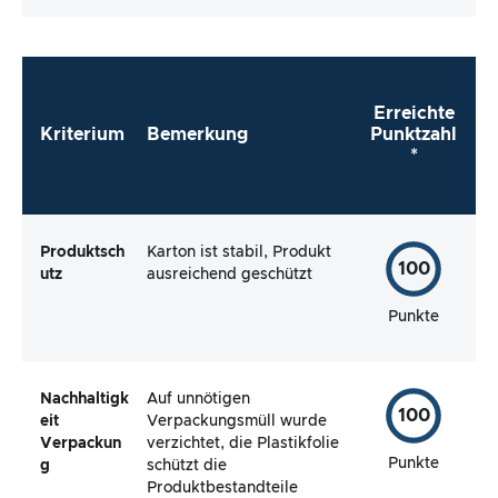
Verpackung vollständig und macht es mir der
Hersteller so einfach wie möglich, das Produkt
direkt zu verwenden?
Erreichte
Kriterium
Bemerkung
Punktzahl
*
Produktsch
Karton ist stabil, Produkt
100
utz
ausreichend geschützt
Punkte
Nachhaltigk
Auf unnötigen
100
eit
Verpackungsmüll wurde
Verpackun
verzichtet, die Plastikfolie
Punkte
g
schützt die
Produktbestandteile