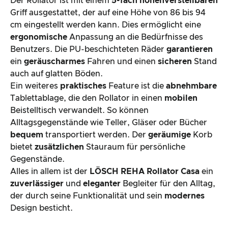
Der Rollator ist mit einem
5-fach höhenverstellbaren
Griff ausgestattet, der auf eine Höhe von 86 bis 94
cm eingestellt werden kann. Dies ermöglicht eine
ergonomische
Anpassung an die Bedürfnisse des
Benutzers. Die PU-beschichteten Räder
garantieren
ein
geräuscharmes
Fahren und einen
sicheren
Stand
auch auf glatten Böden.
Ein weiteres
praktisches
Feature ist die
abnehmbare
Tablettablage, die den Rollator in einen
mobilen
Beistelltisch verwandelt. So können
Alltagsgegenstände wie Teller, Gläser oder Bücher
bequem
transportiert werden. Der
geräumige
Korb
bietet
zusätzlichen
Stauraum für persönliche
Gegenstände.
Alles in allem ist der
LÖSCH REHA Rollator Casa
ein
zuverlässiger
und
eleganter
Begleiter für den Alltag,
der durch seine Funktionalität und sein
modernes
Design besticht.