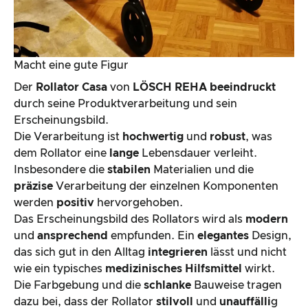
Macht eine gute Figur
Der
Rollator Casa
von
LÖSCH REHA
beeindruckt
durch seine Produktverarbeitung und sein
Erscheinungsbild.
Die Verarbeitung ist
hochwertig
und
robust
, was
dem Rollator eine
lange
Lebensdauer verleiht.
Insbesondere die
stabilen
Materialien und die
präzise
Verarbeitung der einzelnen Komponenten
werden
positiv
hervorgehoben.
Das Erscheinungsbild des Rollators wird als
modern
und
ansprechend
empfunden. Ein
elegantes
Design,
das sich gut in den Alltag
integrieren
lässt und nicht
wie ein typisches
medizinisches Hilfsmittel
wirkt.
Die Farbgebung und die
schlanke
Bauweise tragen
dazu bei, dass der Rollator
stilvoll
und
unauffälli
g