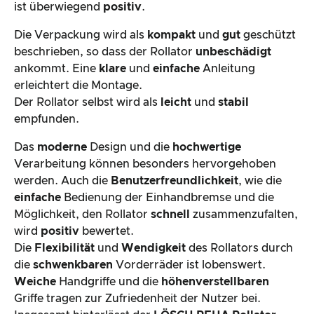
ist überwiegend
positiv
.
Die Verpackung wird als
kompakt
und
gut
geschützt
beschrieben, so dass der Rollator
unbeschädigt
ankommt. Eine
klare
und
einfache
Anleitung
erleichtert die Montage.
Der Rollator selbst wird als
leicht
und
stabil
empfunden.
Das
moderne
Design und die
hochwertige
Verarbeitung können besonders hervorgehoben
werden. Auch die
Benutzerfreundlichkeit
, wie die
einfache
Bedienung der Einhandbremse und die
Möglichkeit, den Rollator
schnell
zusammenzufalten,
wird
positiv
bewertet.
Die
Flexibilität
und
Wendigkeit
des Rollators durch
die
schwenkbaren
Vorderräder ist lobenswert.
Weiche
Handgriffe und die
höhenverstellbaren
Griffe tragen zur Zufriedenheit der Nutzer bei.