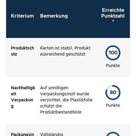
Erreichte
Kriterium
Bemerkung
Punktzahl
*
Produktsch
Karton ist stabil, Produkt
100
utz
ausreichend geschützt
Punkte
Nachhaltigk
Auf unnötigen
80
eit
Verpackungsmüll wurde
Verpackun
verzichtet, die Plastikfolie
Punkte
g
schützt die
Produktbestandteile
Packungsin
Vollständig