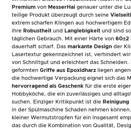
Premium
von
MesserHai
genauer unter die L
teilige Produkt überzeugt durch seine
Vielseit
extrem scharfen Klingen aus hochwertigem Ed
ihre
Robustheit
und
Langlebigkeit
und sind so
täglichen Gebrauch. Mit einer Härte von
60±2
dauerhaft scharf. Das
markante Design
der Kli
Lasertextur gekennzeichnet ist, verhindert wi
von Schnittgut und erleichtert das Schneiden.
geformten
Griffe aus Epoxidharz
liegen angen
die hochwertige Verpackung eignet sich das 
hervorragend als Geschenk
für die erste eige
Hobbyköche, die ein zuverlässiges und alltag
suchen. Einziger Kritikpunkt ist die
Reinigung
in der Spülmaschine Schaden nehmen können. 
kleiner Wermutstropfen für ein insgesamt em
das durch die Kombination von Qualität, Desig