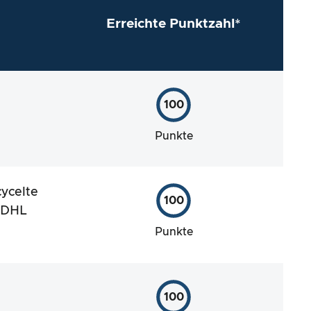
Erreichte Punktzahl*
100
Punkte
ycelte
100
t DHL
Punkte
100