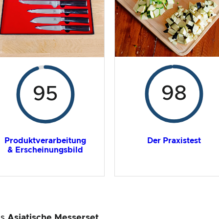
98
95
Der Praxistest
Produktverarbeitung
& Erscheinungsbild
as
Asiatische Messerset