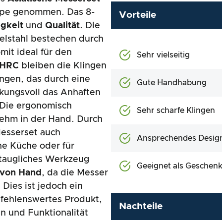
upe genommen. Das 8-
Vorteile
igkeit
und
Qualität
. Die
elstahl bestechen durch
mit ideal für den
Sehr vielseitig
 HRC
bleiben die Klingen
ngen, das durch eine
Gute Handhabung
rkungsvoll das Anhaften
 Die ergonomisch
Sehr scharfe Klingen
ehm in der Hand. Durch
Messerset auch
Ansprechendes Desig
ne Küche oder für
staugliches Werkzeug
Geeignet als Geschen
 von Hand
, da die Messer
Dies ist jedoch ein
pfehlenswertes Produkt,
Nachteile
n und Funktionalität