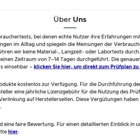
Über
Uns
brauchertests, bei denen echte Nutzer ihre Erfahrungen mi
gen im Alltag und spiegeln die Meinungen der Verbrauche
hren wir keine Material-, Langzeit- oder Labortests durch
einen Zeitraum von 7–14 Tagen durchgeführt. Die genaue
ts einsehbar –
klicken Sie hier, um direkt zum Prüfplan z
Produkte kostenlos zur Verfügung. Für die Durchführung de
teller eine jährliche Lizenzgebühr für die Nutzung des Prü
e Verlinkung auf Herstellerseiten. Diese Vergütungen haben
.
 eine faire Bewertung. Für einen detaillierten Einblick i
itte
hier
.