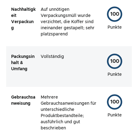
Nachhaltigk
Auf unnötigen
100
eit
Verpackungsmüll wurde
Verpackun
verzichtet, die Koffer sind
Punkte
g
ineinander gestapelt; sehr
platzsparend
Packungsin
Vollständig
100
halt &
Umfang
Punkte
Gebrauchsa
Mehrere
100
nweisung
Gebrauchsanweisungen für
unterschiedliche
Punkte
Produktbestandteile;
ausführlich und gut
beschrieben