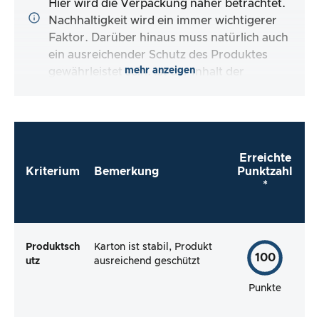
Hier wird die Verpackung näher betrachtet.
Nachhaltigkeit wird ein immer wichtigerer
Faktor. Darüber hinaus muss natürlich auch
ein ausreichender Schutz des Produktes
mehr anzeigen
gewährleistet sein. Ist der Inhalt der
Verpackung vollständig und macht es mir der
Hersteller so einfach wie möglich, das Produkt
direkt zu verwenden?
Erreichte
Kriterium
Bemerkung
Punktzahl
*
Produktsch
Karton ist stabil, Produkt
100
utz
ausreichend geschützt
Punkte