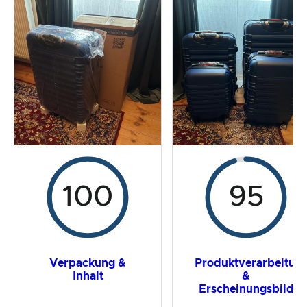
Der Praxistest
Preis-/ Leistungsverhältnis
Gesamtergebnis
100
95
Verpackung &
Produktverarbeitun
Inhalt
&
Erscheinungsbild