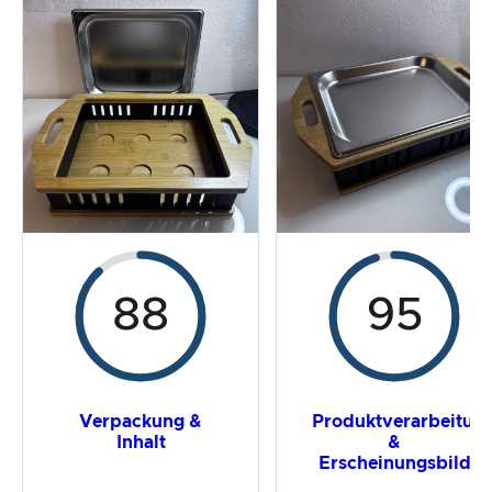
Der Praxistest
Preis-/ Leistungsverhältnis
Gesamtergebnis
88
95
Verpackung &
Produktverarbeitun
Inhalt
&
Erscheinungsbild