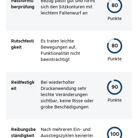
Passformü
Bezug passt gut und formt
80
berprüfung
sich den Sitzkonturen mit
leichtem Faltenwurf an
Punkte
Rutschfesti
Es traten leichte
80
gkeit
Bewegungen auf,
Funktionalität nicht
Punkte
beeinträchtigt
Reißfestigk
Bei wiederholter
90
eit
Druckanwendung sehr
leichte Veränderungen
Punkte
sichtbar, keine Risse oder
grobe Beschädigungen
Reibungsbe
Nach mehreren Ein- und
100
ständigkeit
Ausstiegszyklen keinerlei