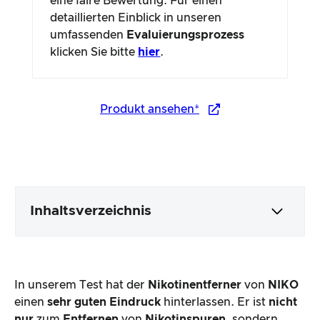
eine faire Bewertung. Für einen
detaillierten Einblick in unseren
umfassenden
Evaluierungsprozess
klicken Sie bitte
hier
.
Produkt ansehen*
Inhaltsverzeichnis
Verpackung & Inhalt
In unserem Test hat der
Nikotinentferner
von
NIKO
Produktverarbeitung & Erscheinungsbild
einen
sehr guten Eindruck
hinterlassen. Er ist
nicht
nur
zum
Entfernen
von
Nikotinspuren
, sondern