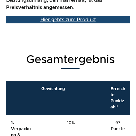
Leistungsumfang, den man erhält, ist das
Preisverhältnis angemessen
.
Hier gehts zum Produkt
Gesamtergebnis
Gewichtung
Erreich
te
Punktz
ahl*
1.
10%
97
Verpacku
Punkte
Ng &