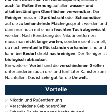
auch
für
Rußentfernung
auf allen
wasser- und
Der Praxistest
alkalibeständigen Oberflächen verwendbar
. Der
Reiniger
muss mit
Sprühstrahl
oder
Schaumdüse
Preis-/ Leistungsverhältnis
auf die zu
behandelnde Fläche
gesprüht werden und
dann nur noch mit einem
feuchten Tuch abgewischt
Gesamtergebnis
werden. Nach Benutzung des Nikotinentferners
muss man
nicht lange warten,
sondern sieht schnell,
ob noch
eventuelle Rückstände vorhanden
sind und
kann
bei Bedarf
direkt
nachreinigen
. Der Reiniger ist
biologisch abbaubar
.
Ein weiterer
Vorteil
sind die
verschiedenen Größe
n
unter anderem auch drei und fünf Liter Kanister zum
Nachfüllen. Das ist
sehr gut
für die
Umwelt
.
Vorteile
✅ Nikotin und Rußentfernung
✅ Verschiedene Gebindegrößen