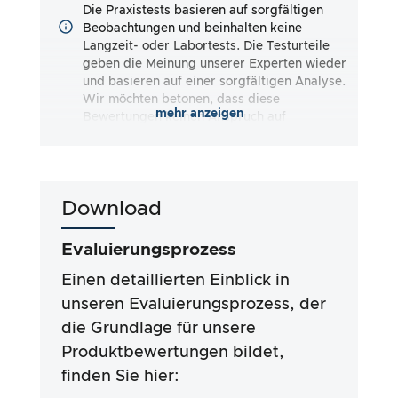
Die Praxistests basieren auf sorgfältigen
Beobachtungen und beinhalten keine
Langzeit- oder Labortests. Die Testurteile
geben die Meinung unserer Experten wieder
und basieren auf einer sorgfältigen Analyse.
Wir möchten betonen, dass diese
mehr anzeigen
Bewertungen keinen Anspruch auf
Vollständigkeit erheben und sowohl
subjektive als auch objektive Eindrücke
wiedergeben. Die Bewertungen erfolgen nach
bestem Wissen und Gewissen, ohne dass eine
Download
Haftung für die Richtigkeit oder
Vollständigkeit der Testergebnisse
übernommen wird. Wichtig ist, dass unsere
Evaluierungsprozess
Tests nicht auf gesetzlichen Vorgaben,
medizinischen Wirkungen oder spezifischen
Einen detaillierten Einblick in
Inhaltsstoffen der Produkte basieren. Wir
unseren Evaluierungsprozess, der
stützen uns auf die Werbeaussagen und
die Grundlage für unsere
Angaben der Hersteller, die Verwendung der
Informationen erfolgt jedoch stets auf eigenes
Produktbewertungen bildet,
Risiko. Unsere Bemühungen zielen darauf ab,
finden Sie hier:
ein seriöses und gründliches Testverfahren zu