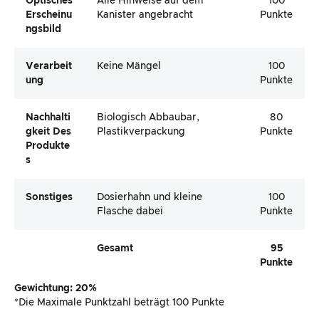
Optisches
Alle Hinweise auf dem
100
Erscheinu
Kanister angebracht
Punkte
Ngsbild
Verarbeit
Keine Mängel
100
Ung
Punkte
Nachhalti
Biologisch Abbaubar,
80
Gkeit Des
Plastikverpackung
Punkte
Produkte
S
Sonstiges
Dosierhahn und kleine
100
Flasche dabei
Punkte
Gesamt
95
Punkte
Gewichtung: 20%
*Die Maximale Punktzahl beträgt 100 Punkte