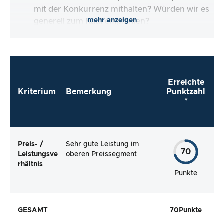
mit der Konkurrenz mithalten? Würden wir es
mehr anzeigen
generell zum Kauf empfehlen?
Erreichte
Kriterium
Bemerkung
Punktzahl
*
Preis- /
Sehr gute Leistung im
70
Leistungsve
oberen Preissegment
rhältnis
Punkte
GESAMT
70
Punkte